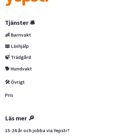
Tjänster 🛎
👶 Barnvakt
📖 Läxhjälp
🍃 Trädgård
🐕 Hundvakt
🛠 Övrigt
Pris
Läs mer 🔎
15-24 år och jobba via Yepstr?