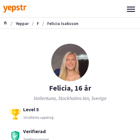
/
/
/
Yeppar
F
Felicia Isaksson
Felicia, 16 år
Vallentuna, Stockholms län, Sverige
Level 5
10 utförda uppdrag
Verifierad
Telefonnummer