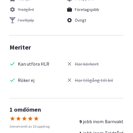
Trädgård
Företagsjobb
Festhjälp
Övrigt
Meriter
Kan utföra HLR
Har körkort
Röker ej
Har tillgång till bil
1 omdömen
9
jobb inom
Barnvakt
Genomsnitt av 10 uppdrag
1
jobb inom
Trädgård