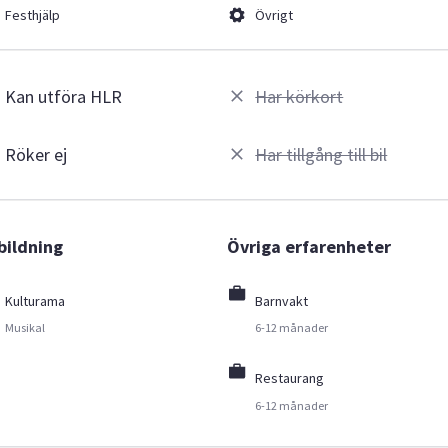
Festhjälp
Övrigt
Kan utföra HLR
Har körkort
Röker ej
Har tillgång till bil
bildning
Övriga erfarenheter
Kulturama
Barnvakt
Musikal
6-12 månader
Restaurang
6-12 månader