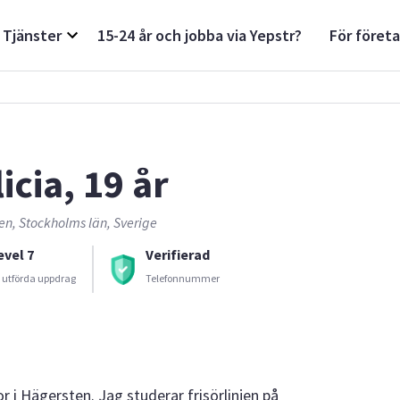
Tjänster
15-24 år och jobba via Yepstr?
För föret
icia, 19 år
en, Stockholms län, Sverige
evel 7
Verifierad
 utförda uppdrag
Telefonnummer
r i Hägersten. Jag studerar frisörlinjen på