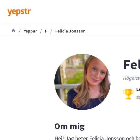
/
/
/
Yeppar
F
Felicia Jonsson
Fel
Hägerst
L
39
Om mig
Hej! Jag heter Felicia Jonsson och bo