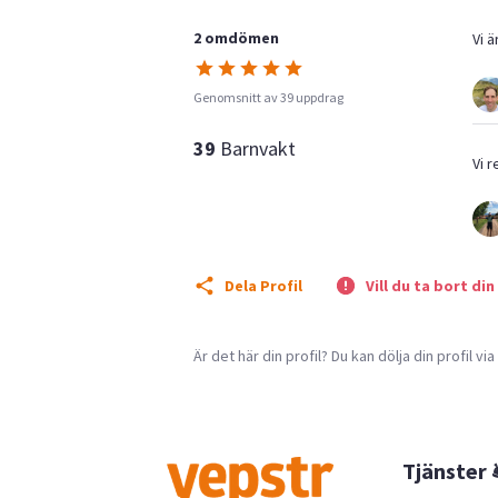
2 omdömen
Vi ä
Genomsnitt av 39 uppdrag
39
Barnvakt
Vi 
Dela Profil
Vill du ta bort din
Är det här din profil? Du kan dölja din profil vi
Tjänster 