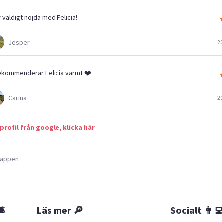
r väldigt nöjda med Felicia!
Jesper
2
rekommenderar Felicia varmt ❤️
Carina
2
 profil från google, klicka här
a appen
🛎
Läs mer 🔎
Socialt 👩‍