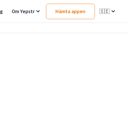
ag
Om Yepstr
Hämta appen
🇸🇪