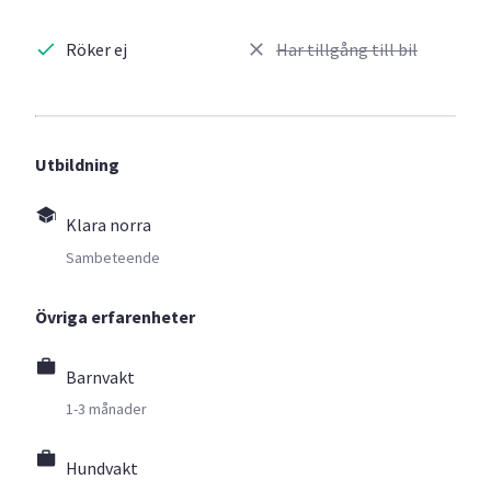
Röker ej
Har tillgång till bil
Utbildning
Klara norra
Sambeteende
Övriga erfarenheter
Barnvakt
1-3 månader
Hundvakt