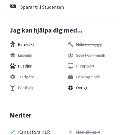
Sparar till Studenten
Jag kan hjälpa dig med...
Barnvakt
Måla och bygg
Läxhjälp
Sport och musik
Husdjur
IT support
Trädgård
Företagsjobb
Festhjälp
Övrigt
Meriter
Kan utföra HLR
Har körkort