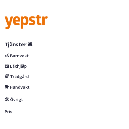
Tjänster 🛎
👶 Barnvakt
📖 Läxhjälp
🍃 Trädgård
🐕 Hundvakt
🛠 Övrigt
Pris