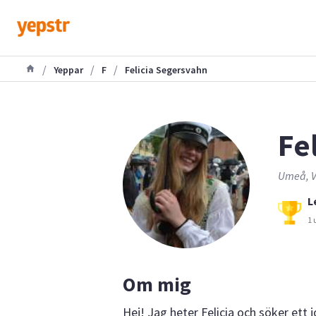
/
/
/
Yeppar
F
Felicia Segersvahn
Fel
Umeå, V
L
1 
Om mig
Hej! Jag heter Felicia och söker ett 