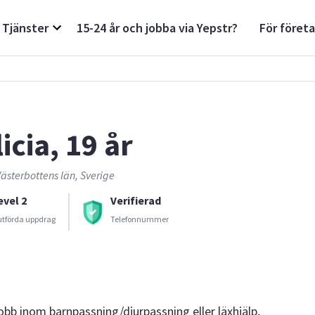
Tjänster
15-24 år och jobba via Yepstr?
För föret
icia, 19 år
ästerbottens län, Sverige
evel 2
Verifierad
utförda uppdrag
Telefonnummer
jobb inom barnpassning/djurpassning eller läxhjälp,