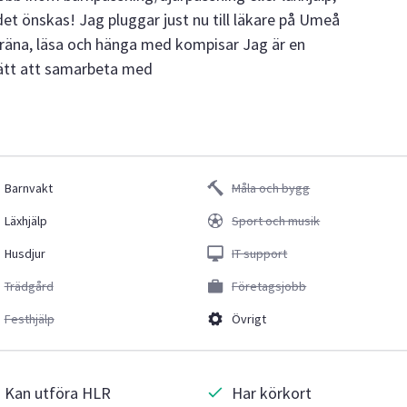
det önskas! Jag pluggar just nu till läkare på Umeå
tt träna, läsa och hänga med kompisar Jag är en
lätt att samarbeta med
Barnvakt
Måla och bygg
Läxhjälp
Sport och musik
Husdjur
IT support
Trädgård
Företagsjobb
Festhjälp
Övrigt
Kan utföra HLR
Har körkort