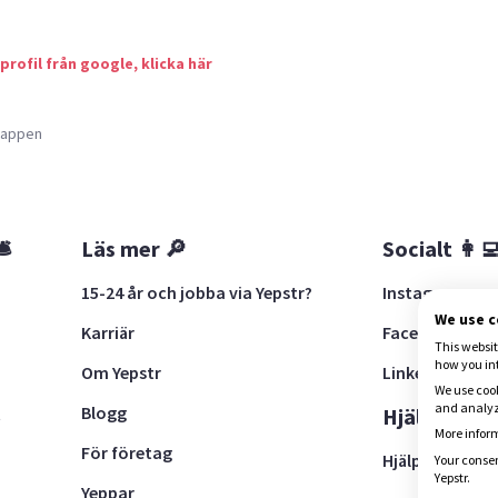
 profil från google, klicka här
a appen
🛎
Läs mer 🔎
Socialt 👩‍
15-24 år och jobba via Yepstr?
Instagram
We use 
Karriär
Facebook
This websit
how you in
Om Yepstr
LinkedIn
We use cook
and analyze
Blogg
t
Hjälp 🚨
More inform
För företag
Hjälpcenter
Your consen
Yepstr.
Yeppar