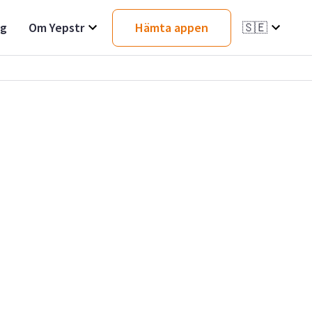
ag
Om Yepstr
Hämta appen
🇸🇪