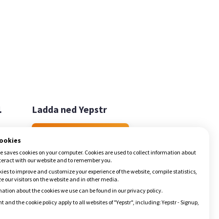

Ladda ned Yepstr
Ladda ned Yepstr
cookies
e saves cookies on your computer. Cookies are used to collect information about
teract with our website and to remember you.
ies to improve and customize your experience of the website, compile statistics,
 our visitors on the website and in other media.
ation about the cookies we use can be found in our privacy policy.
t and the cookie policy apply to all websites of "Yepstr", including: Yepstr - Signup,