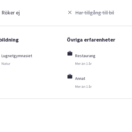
Röker ej
Har tillgång till bil
bildning
Övriga erfarenheter
Lugnetgymnasiet
Restaurang
Natur
Mer än 1 år
Annat
Mer än 1 år