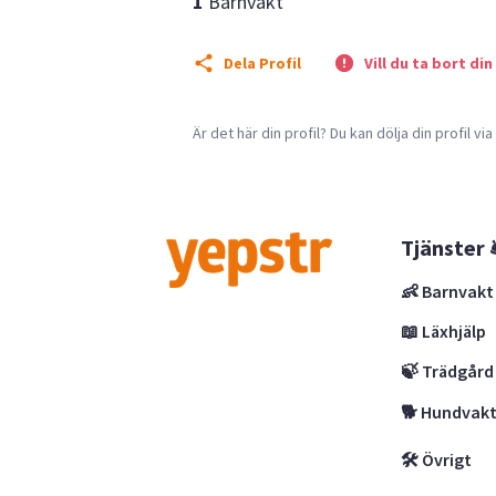
1
Barnvakt
Dela Profil
Vill du ta bort din
Är det här din profil? Du kan dölja din profil vi
Tjänster 
👶 Barnvakt
📖 Läxhjälp
🍃 Trädgård
🐕 Hundvak
🛠 Övrigt