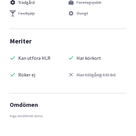
Trädgård
Företagsjobb
Festhjälp
Övrigt
Meriter
Kan utföra HLR
Har körkort
Röker ej
Har tillgång till bil
Omdömen
Inga omdömen ännu