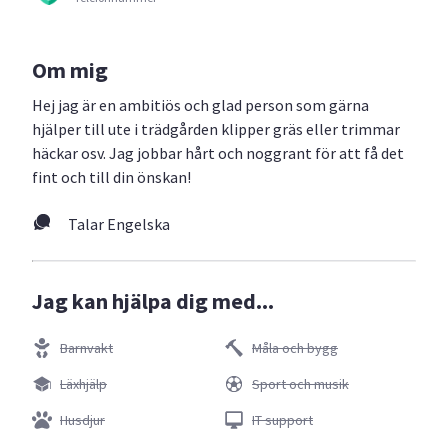
Om mig
Hej jag är en ambitiös och glad person som gärna
hjälper till ute i trädgården klipper gräs eller trimmar
häckar osv. Jag jobbar hårt och noggrant för att få det
fint och till din önskan!
Talar Engelska
Jag kan hjälpa dig med...
Barnvakt
Måla och bygg
Läxhjälp
Sport och musik
Husdjur
IT support