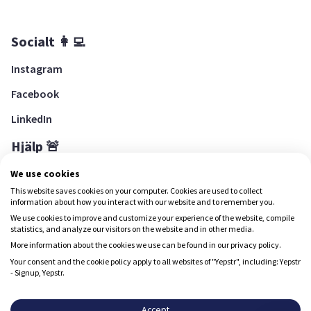
Socialt 👩‍💻
Instagram
Facebook
LinkedIn
Hjälp 🚨
Hjälpcenter
We use cookies
This website saves cookies on your computer. Cookies are used to collect
information about how you interact with our website and to remember you.
We use cookies to improve and customize your experience of the website, compile
Ladda ned Yepstr
statistics, and analyze our visitors on the website and in other media.
More information about the cookies we use can be found in our privacy policy.
Ladda ned Yepstr
Your consent and the cookie policy apply to all websites of "Yepstr", including: Yepstr
- Signup, Yepstr.
Yepstr använder cookies (kakor) för att ge dig en bättre
upplevelse.
Accept