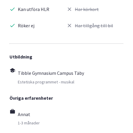
Kan utföra HLR
Har körkort
Röker ej
Har tillgång till bil
Utbildning
Tibble Gymnasium Campus Täby
Estetiska programmet - musikal
Övriga erfarenheter
Annat
1-3 månader