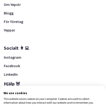
Om Yepstr
Blogg
För företag
Yeppar
Socialt 👩‍💻
Instagram
Facebook
LinkedIn
Hjälp 🚨
Hjälpcenter
We use cookies
This website saves cookies on your computer. Cookies are used to collect
information about how you interact with our website and to remember you.