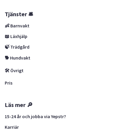
Tjänster 🛎
👶 Barnvakt
📖 Läxhjälp
🍃 Trädgård
🐕 Hundvakt
🛠 Övrigt
Pris
Läs mer 🔎
15-24 år och jobba via Yepstr?
Karriär