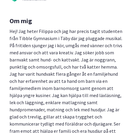
Om mig
Hej! Jag heter Filippa och jag har precis tagit studenten
från Tibble Gymnasium i Täby där jag pluggade musikal.
På fritiden sjunger jag i kör, umgås med vänner och trivs
med ansvar och att vara kreativ. Jag söker jobb som
barnvakt samt hund- och kattvakt. Jag är noggrann,
punktlig och omsorgsfull, och har två katter hemma.
Jag har varit hundvakt flera gånger åt en familjehund
och har erfarenhet av att ta hand om barn via en
familjemedlem inom barnomsorg samt genom att
hjälpa yngre kusiner. Jag kan hjälpa till med läxläsning,
lek och läggning, enklare matlagning samt
hundpromenader, matning och lek med husdjur. Jag är
glad och trevlig, gillar att skapa trygghet och
kommunicerar tydligt med föräldrar och djurägare. Ser
fram emot att hjälpa er familj och era husdjur på ett