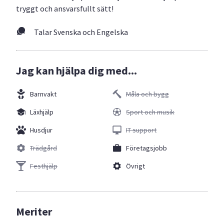
tryggt och ansvarsfullt sätt!
Talar Svenska och Engelska
Jag kan hjälpa dig med...
Barnvakt
Måla och bygg
Läxhjälp
Sport och musik
Husdjur
IT support
Trädgård
Företagsjobb
Festhjälp
Övrigt
Meriter