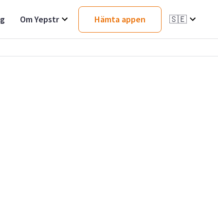
ag
Om Yepstr
Hämta appen
🇸🇪