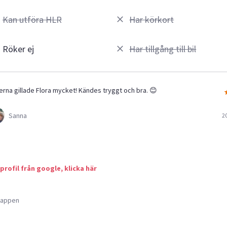
Kan utföra HLR
Har körkort
Röker ej
Har tillgång till bil
jerna gillade Flora mycket! Kändes tryggt och bra. 😊
Sanna
2
 profil från google, klicka här
a appen