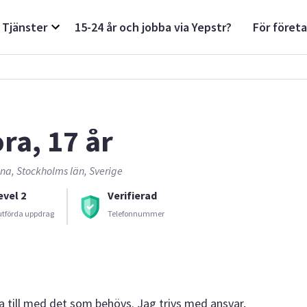
Tjänster
15-24 år och jobba via Yepstr?
För föret
ora, 17 år
na, Stockholms län, Sverige
evel 2
Verifierad
utförda uppdrag
Telefonnummer
na till med det som behövs. Jag trivs med ansvar,