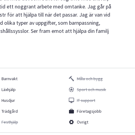
alltid ett noggrant arbete med omtanke. Jag går på
 för att hjälpa till när det passar. Jag är van vid
d olika typer av uppgifter, som barnpassning,
shållssysslor. Ser fram emot att hjälpa din familj
Barnvakt
Måla och bygg
Läxhjälp
Sport och musik
Husdjur
IT support
Trädgård
Företagsjobb
Festhjälp
Övrigt