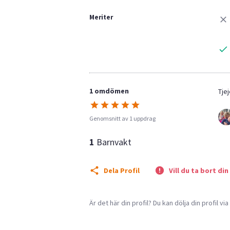
Meriter
1 omdömen
Tje
Genomsnitt av 1 uppdrag
1
Barnvakt
Dela Profil
Vill du ta bort din
Är det här din profil? Du kan dölja din profil vi