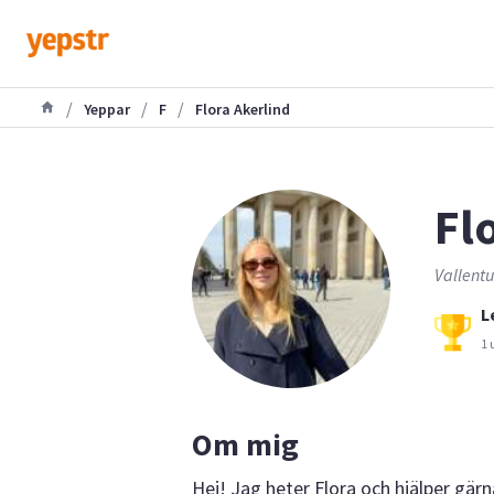
/
/
/
Yeppar
F
Flora Akerlind
Fl
Vallentu
L
1 
Om mig
Hej! Jag heter Flora och hjälper gär