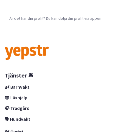
Är det här din profil? Du kan dölja din profil via appen
Tjänster 🛎
👶 Barnvakt
📖 Läxhjälp
🍃 Trädgård
🐕 Hundvakt
🛠 Övrigt