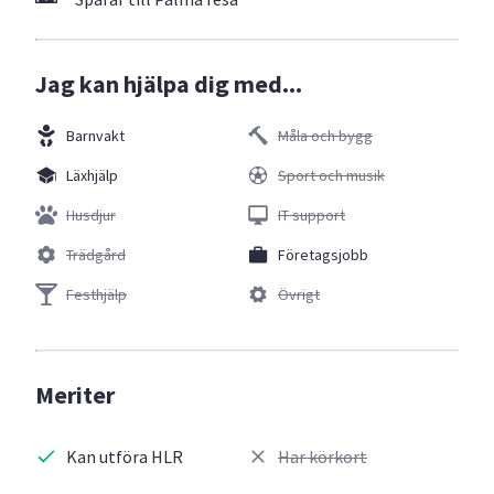
Jag kan hjälpa dig med...
Barnvakt
Måla och bygg
Läxhjälp
Sport och musik
Husdjur
IT support
Trädgård
Företagsjobb
Festhjälp
Övrigt
Meriter
Kan utföra HLR
Har körkort