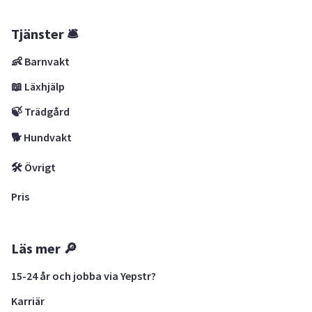
Tjänster 🛎
👶 Barnvakt
📖 Läxhjälp
🍃 Trädgård
🐕 Hundvakt
🛠 Övrigt
Pris
Läs mer 🔎
15-24 år och jobba via Yepstr?
Karriär