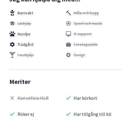
Barnvakt
Måla och bygg
Läxhjälp
Sport och musik
Husdjur
IT support
Trädgård
Företagsjobb
Festhjälp
Övrigt
Meriter
Kan utföra HLR
Har körkort
Röker ej
Har tillgång till bil