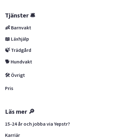
Tjänster 🛎
👶 Barnvakt
📖 Läxhjälp
🍃 Trädgård
🐕 Hundvakt
🛠 Övrigt
Pris
Läs mer 🔎
15-24 år och jobba via Yepstr?
Karriär