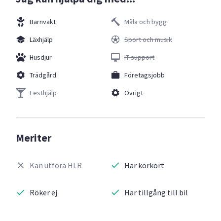
Barnvakt
Måla och bygg
Läxhjälp
Sport och musik
Husdjur
IT support
Trädgård
Företagsjobb
Festhjälp
Övrigt
Meriter
Kan utföra HLR
Har körkort
Röker ej
Har tillgång till bil