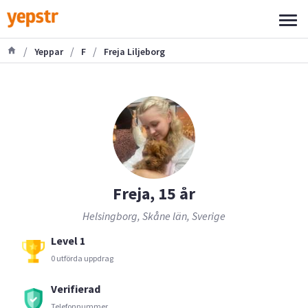
/
/
/
Yeppar
F
Freja Liljeborg
Freja, 15 år
Helsingborg, Skåne län, Sverige
Level 1
0 utförda uppdrag
Verifierad
Telefonnummer