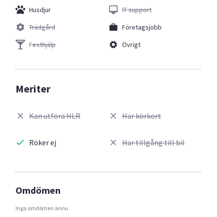
Husdjur
IT support
Trädgård
Företagsjobb
Festhjälp
Övrigt
Meriter
Kan utföra HLR
Har körkort
Röker ej
Har tillgång till bil
Omdömen
Inga omdömen ännu