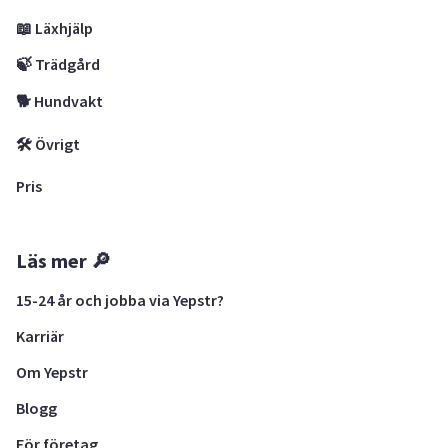
📖 Läxhjälp
🍃 Trädgård
🐕 Hundvakt
🛠 Övrigt
Pris
Läs mer 🔎
15-24 år och jobba via Yepstr?
Karriär
Om Yepstr
Blogg
För företag