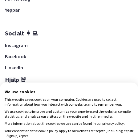
Yeppar
Socialt 👩‍💻
Instagram
Facebook
LinkedIn
Hjälp 🚨
Hjälpcenter
We use cookies
This website saves cookies on your computer. Cookies are used to collect
information about how you interact with our website and to remember you.
We use cookies to improve and customize your experience of the website, compile
Ladda ned Yepstr
statistics, and analyze our visitors on the website and in other media.
More information about the cookies we use can be found in our privacy policy.
Ladda ned Yepstr
Your consent and the cookie policy apply to all websites of "Yepstr", including: Yepstr
- Signup, Yepstr.