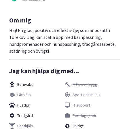
Om mig
Hej! En glad, positiv och effektiv tjej som är bosatt i
Torekov! Jag kan ställa upp med barnpassning,
hundpromenader och hundpassning, trädgårdsarbete,
städning och övrigt!
Jag kan hjälpa dig med...
Barnvakt
Måla och bygg
Läxhjälp
Sport och musik
Husdjur
IT support
Trädgård
Företagsjobb
Festhjälp
Övrigt