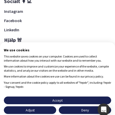
Socialt 👩‍💻
Instagram
Facebook
LinkedIn
Hjälp 🚨
Hjälpcenter
We use cookies
This website saves cookies on your computer. Cookies are used to collect
information about how you interact with our website and to remember you.
We use cookies to improve and customize your experience of the website, compile
Ladda ned Yepstr
statistics, and analyze our visitors on the website and in other media.
More information about the cookies we use can be found in our privacy policy.
Ladda ned Yepstr
Your consent and the cookie policy apply to all websites of "Yepstr", including: Yepstr
- Signup, Yepstr.
Yepstr använder cookies (kakor) för att ge dig en bättre
upplevelse.
Accept
Yepstr AB • Org. 556997-9817 • Skeppsbron 28, 111 30
Adjust
Deny
Stockholm
Godkänn