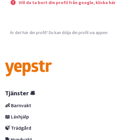
Vill du ta bort din profil från google, klicka här
Är det här din profil? Du kan dölja din profil via appen
Tjänster 🛎
👶 Barnvakt
📖 Läxhjälp
🍃 Trädgård
🐕 Hundvakt