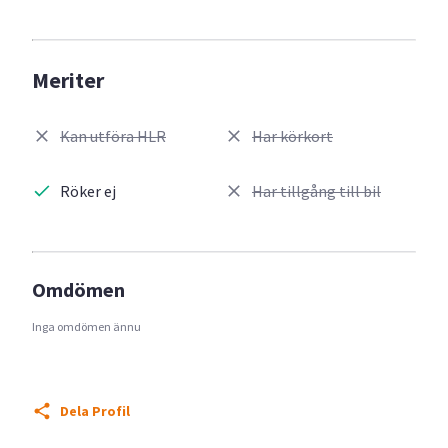
Meriter
Kan utföra HLR
Har körkort
Röker ej
Har tillgång till bil
Omdömen
Inga omdömen ännu
Dela Profil