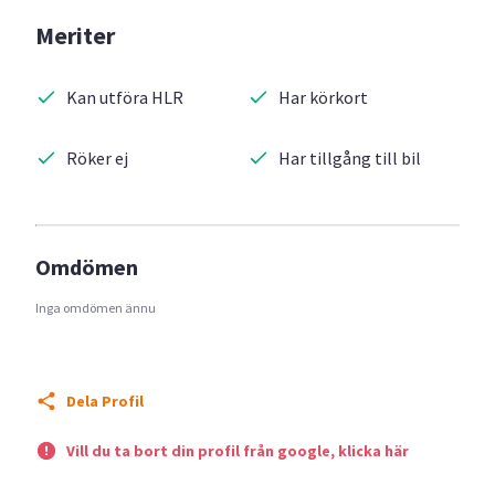
Meriter
Kan utföra HLR
Har körkort
Röker ej
Har tillgång till bil
Omdömen
Inga omdömen ännu
Dela Profil
Vill du ta bort din profil från google, klicka här