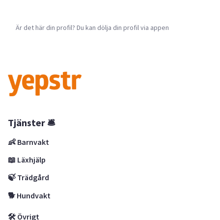
Är det här din profil? Du kan dölja din profil via appen
Tjänster 🛎
👶 Barnvakt
📖 Läxhjälp
🍃 Trädgård
🐕 Hundvakt
🛠 Övrigt