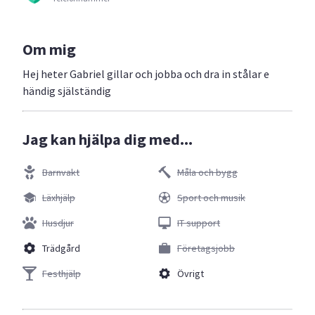
Om mig
Hej heter Gabriel gillar och jobba och dra in stålar e
händig själständig
Jag kan hjälpa dig med...
Barnvakt
Måla och bygg
Läxhjälp
Sport och musik
Husdjur
IT support
Trädgård
Företagsjobb
Festhjälp
Övrigt