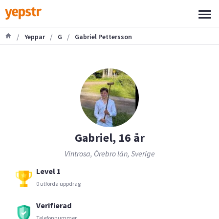
/
/
/
Yeppar
G
Gabriel Pettersson
Gabriel, 16 år
Vintrosa, Örebro län, Sverige
Level 1
0 utförda uppdrag
Verifierad
Telefonnummer