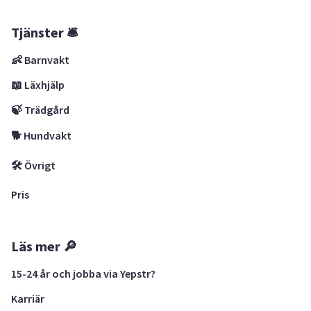
Tjänster 🛎
👶 Barnvakt
📖 Läxhjälp
🍃 Trädgård
🐕 Hundvakt
🛠 Övrigt
Pris
Läs mer 🔎
15-24 år och jobba via Yepstr?
Karriär