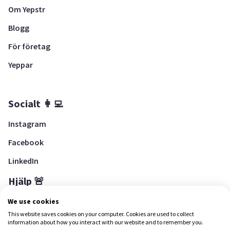
Om Yepstr
Blogg
För företag
Yeppar
Socialt 👩‍💻
Instagram
Facebook
LinkedIn
Hjälp 🚨
Hjälpcenter
We use cookies
This website saves cookies on your computer. Cookies are used to collect
information about how you interact with our website and to remember you.