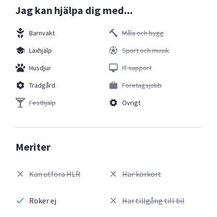
Jag kan hjälpa dig med...
Barnvakt
Måla och bygg
Läxhjälp
Sport och musik
Husdjur
IT support
Trädgård
Företagsjobb
Festhjälp
Övrigt
Meriter
Kan utföra HLR
Har körkort
Röker ej
Har tillgång till bil