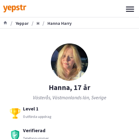
/
/
/
Yeppar
H
Hanna Harry
Hanna, 17 år
Västerås, Västmanlands län, Sverige
Level 1
0 utförda uppdrag
Verifierad
Telefonnummer