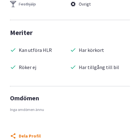
Festhjälp
Övrigt
Meriter
Kan utföra HLR
Har körkort
Röker ej
Har tillgång till bil
Omdömen
Inga omdömen ännu
Dela Profil