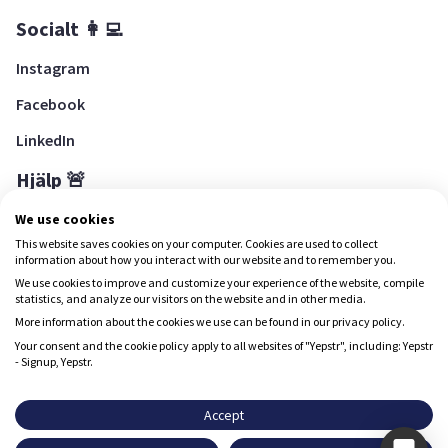
Socialt 👩‍💻
Instagram
Facebook
LinkedIn
Hjälp 🚨
Hjälpcenter
We use cookies
This website saves cookies on your computer. Cookies are used to collect
information about how you interact with our website and to remember you.
We use cookies to improve and customize your experience of the website, compile
Ladda ned Yepstr
statistics, and analyze our visitors on the website and in other media.
More information about the cookies we use can be found in our privacy policy.
Ladda ned Yepstr
Your consent and the cookie policy apply to all websites of "Yepstr", including: Yepstr
- Signup, Yepstr.
Yepstr använder cookies (kakor) för att ge dig en bättre
upplevelse.
Accept
Yepstr AB • Org. 556997-9817 • Skeppsbron 28, 111 30