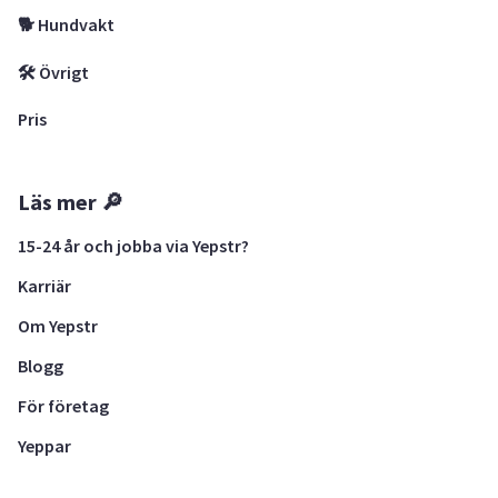
🐕 Hundvakt
🛠 Övrigt
Pris
Läs mer 🔎
15-24 år och jobba via Yepstr?
Karriär
Om Yepstr
Blogg
För företag
Yeppar