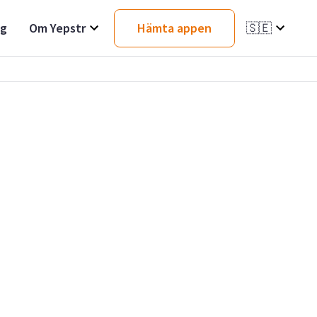
ag
Om Yepstr
Hämta appen
🇸🇪