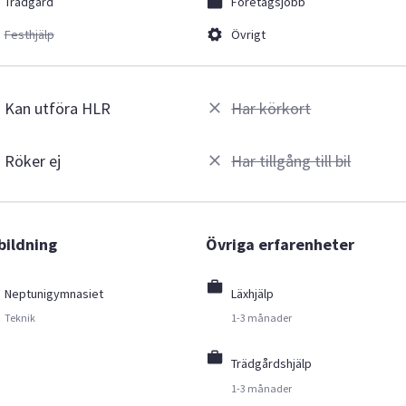
Trädgård
Företagsjobb
Festhjälp
Övrigt
Kan utföra HLR
Har körkort
Röker ej
Har tillgång till bil
bildning
Övriga erfarenheter
Neptunigymnasiet
Läxhjälp
Teknik
1-3 månader
Trädgårdshjälp
1-3 månader