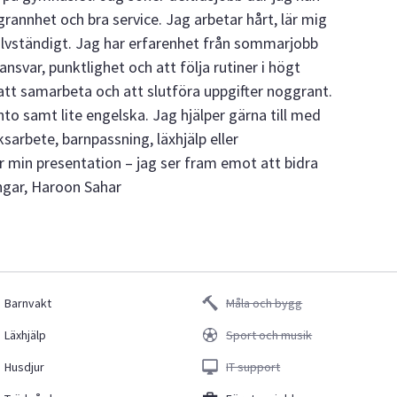
rannhet och bra service. Jag arbetar hårt, lär mig
jälvständigt. Jag har erfarenhet från sommarjobb
ansvar, punktlighet och att följa rutiner i högt
att samarbeta och att slutföra uppgifter noggrant.
to samt lite engelska. Jag hjälper gärna till med
ksarbete, barnpassning, läxhjälp eller
er min presentation – jag ser fram emot att bidra
ingar, Haroon Sahar
Barnvakt
Måla och bygg
Läxhjälp
Sport och musik
Husdjur
IT support