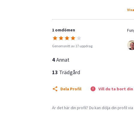
Visa
1 omdömen
Fun
Genomsnitt av 17 uppdrag
4
Annat
13
Trädgård
Dela Profil
Vill du ta bort din
Är det här din profil? Du kan dölja din profil vi