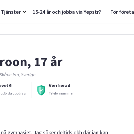
Tjänster
15-24 år och jobba via Yepstr?
För föret
roon, 17 år
Skåne län, Sverige
evel 6
Verifierad
 utförda uppdrag
Telefonnummer
 på gymnasiet. Jag söker deltidsjobb där jag kan