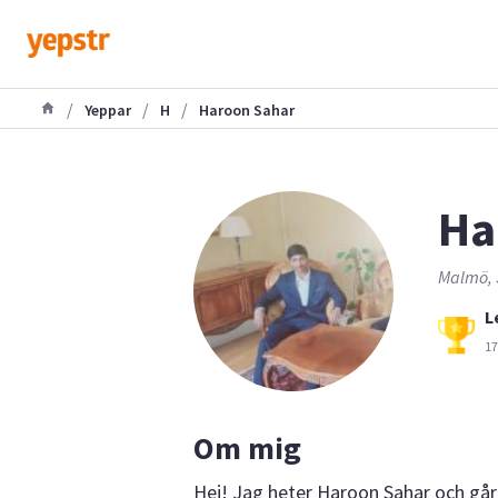
/
/
/
Yeppar
H
Haroon Sahar
Ha
Malmö, 
L
17
Om mig
Hej! Jag heter Haroon Sahar och går