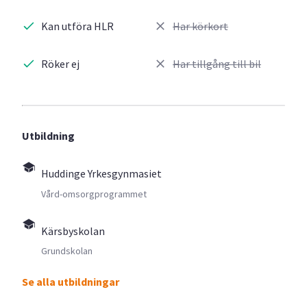
Kan utföra HLR
Har körkort
Röker ej
Har tillgång till bil
Utbildning
Huddinge Yrkesgynmasiet
Vård-omsorgprogrammet
Kärsbyskolan
Grundskolan
Se alla utbildningar