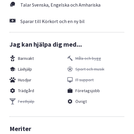
Talar Svenska, Engelska och Amhariska
Sparar till Körkort och en ny bil
Jag kan hjälpa dig med...
Barnvakt
Måla och bygg
Läxhjälp
Sport och musik
Husdjur
IT support
Trädgård
Företagsjobb
Festhjälp
Övrigt
Meriter