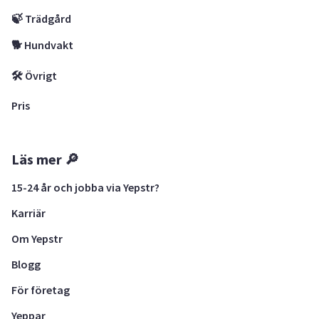
🍃 Trädgård
🐕 Hundvakt
🛠 Övrigt
Pris
Läs mer 🔎
15-24 år och jobba via Yepstr?
Karriär
Om Yepstr
Blogg
För företag
Yeppar