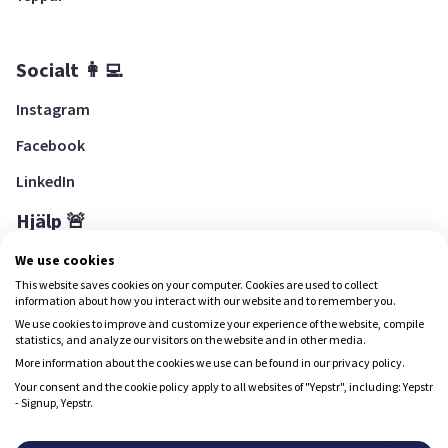
Socialt 👩‍💻
Instagram
Facebook
LinkedIn
Hjälp 🚨
Hjälpcenter
We use cookies
This website saves cookies on your computer. Cookies are used to collect
information about how you interact with our website and to remember you.
We use cookies to improve and customize your experience of the website, compile
Ladda ned Yepstr
statistics, and analyze our visitors on the website and in other media.
More information about the cookies we use can be found in our privacy policy.
Ladda ned Yepstr
Your consent and the cookie policy apply to all websites of "Yepstr", including: Yepstr
- Signup, Yepstr.
Yepstr använder cookies (kakor) för att ge dig en bättre
upplevelse.