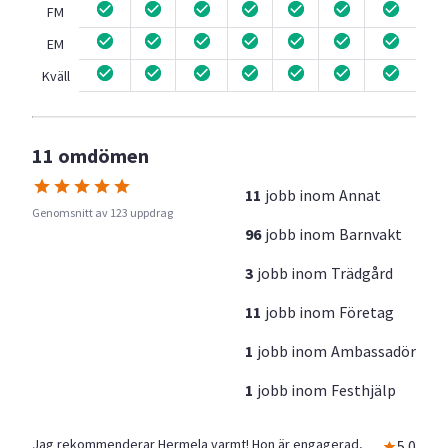
FM
EM
Kväll
11 omdömen
11
jobb inom
Annat
Genomsnitt av 123 uppdrag
96
jobb inom
Barnvakt
3
jobb inom
Trädgård
11
jobb inom
Företag
1
jobb inom
Ambassadör
1
jobb inom
Festhjälp
Jag rekommenderar Hermela varmt! Hon är engagerad,
5.0