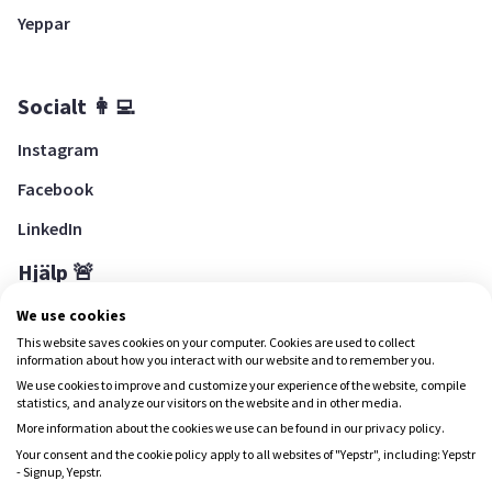
Yeppar
Socialt 👩‍💻
Instagram
Facebook
LinkedIn
Hjälp 🚨
Hjälpcenter
We use cookies
This website saves cookies on your computer. Cookies are used to collect
information about how you interact with our website and to remember you.
We use cookies to improve and customize your experience of the website, compile
Ladda ned Yepstr
statistics, and analyze our visitors on the website and in other media.
More information about the cookies we use can be found in our privacy policy.
Ladda ned Yepstr
Your consent and the cookie policy apply to all websites of "Yepstr", including: Yepstr
- Signup, Yepstr.