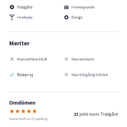
Trädgård
Företagsjobb
Festhjälp
Övrigt
Meriter
Kan utföra HLR
Har körkort
Röker ej
Har tillgång till bil
Omdömen
22
jobb inom
Trädgård
Genomsnitt av 22 uppdrag