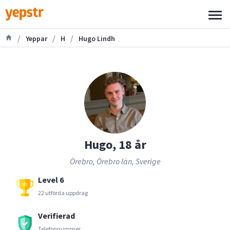
/
/
/
Yeppar
H
Hugo Lindh
Hugo, 18 år
Örebro, Örebro län, Sverige
Level 6
22 utförda uppdrag
Verifierad
Telefonnummer