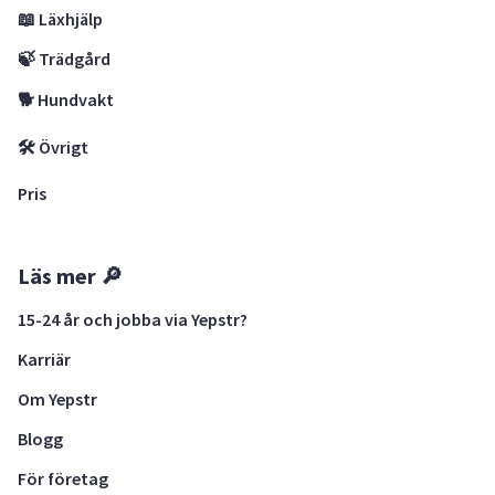
📖 Läxhjälp
🍃 Trädgård
🐕 Hundvakt
🛠 Övrigt
Pris
Läs mer 🔎
15-24 år och jobba via Yepstr?
Karriär
Om Yepstr
Blogg
För företag