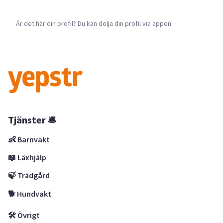
Är det här din profil? Du kan dölja din profil via appen
Tjänster 🛎
👶 Barnvakt
📖 Läxhjälp
🍃 Trädgård
🐕 Hundvakt
🛠 Övrigt