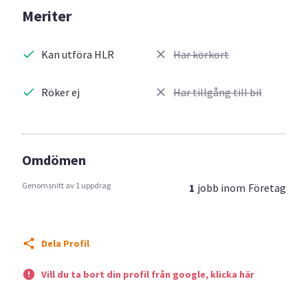
Meriter
Kan utföra HLR
Har körkort
Röker ej
Har tillgång till bil
Omdömen
Genomsnitt av 1 uppdrag
1
jobb inom
Företag
Dela Profil
Vill du ta bort din profil från google, klicka här