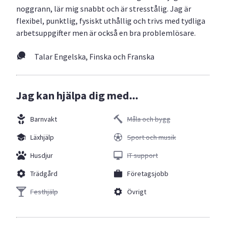
noggrann, lär mig snabbt och är stresstålig. Jag är
flexibel, punktlig, fysiskt uthållig och trivs med tydliga
arbetsuppgifter men är också en bra problemlösare.
Talar Engelska, Finska och Franska
Jag kan hjälpa dig med...
Barnvakt
Måla och bygg
Läxhjälp
Sport och musik
Husdjur
IT support
Trädgård
Företagsjobb
Festhjälp
Övrigt