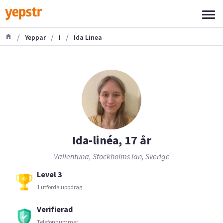
/
/
/
Yeppar
I
Ida Linea
Ida-linéa, 17 år
Vallentuna, Stockholms län, Sverige
Level 3
1 utförda uppdrag
Verifierad
Telefonnummer