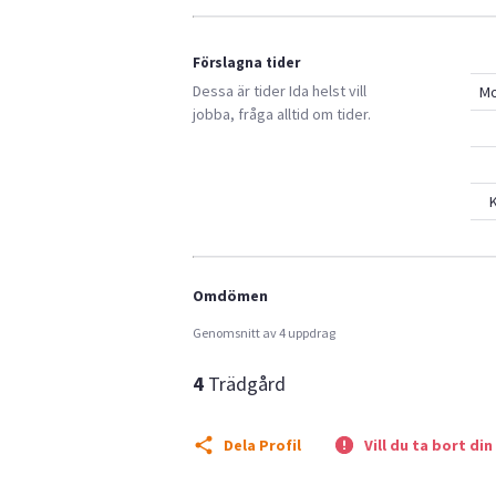
Förslagna tider
Dessa är tider
Ida
helst vill
M
jobba, fråga alltid om tider.
K
Omdömen
Genomsnitt av 4 uppdrag
4
Trädgård
Dela Profil
Vill du ta bort din