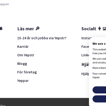
a appen
🛎
Läs mer 🔎
Socialt 👩‍
15-24 år och jobba via Yepstr?
Instagram
We use 
Karriär
Facebook
This websit
how you in
Om Yepstr
LinkedIn
We use cook
and analyze
Blogg
t
Hjälp 🚨
More inform
För företag
Hjälpcenter
Your consen
Yepstr.
Yeppar
28, 111 30 Stockholm
lse.