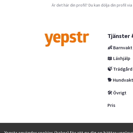
Är det här din profil? Du kan dölja din profil vi
Tjänster 
👶 Barnvakt
📖 Läxhjälp
🍃 Trädgård
🐕 Hundvak
🛠 Övrigt
Pris
Yepstr AB • Org. 556997-9817 • Skeppsbron 
Yepstr använder cookies (kakor) för att ge dig en bättre uppleve