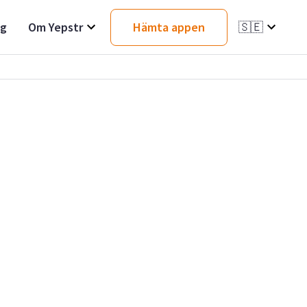
ag
Om Yepstr
Hämta appen
🇸🇪