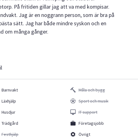
orp. På fritiden gillar jag att va med kompisar.
undvakt. Jag är en noggrann person, som är bra på
å bästa sätt. Jag har både mindre syskon och en
hand om många gånger.
il
Barnvakt
Måla och bygg
Läxhjälp
Sport och musik
Husdjur
IT support
Trädgård
Företagsjobb
Festhjälp
Övrigt