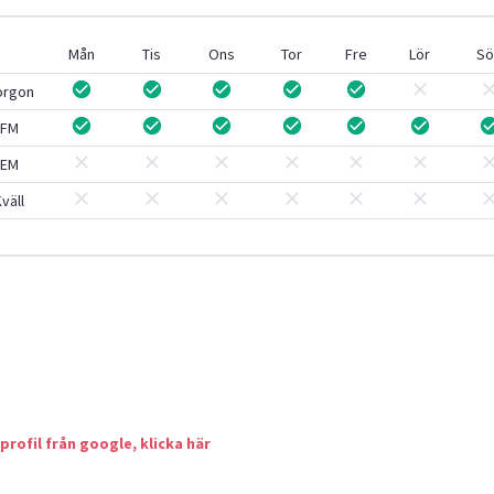
Mån
Tis
Ons
Tor
Fre
Lör
Sö
orgon
FM
EM
väll
 profil från google, klicka här