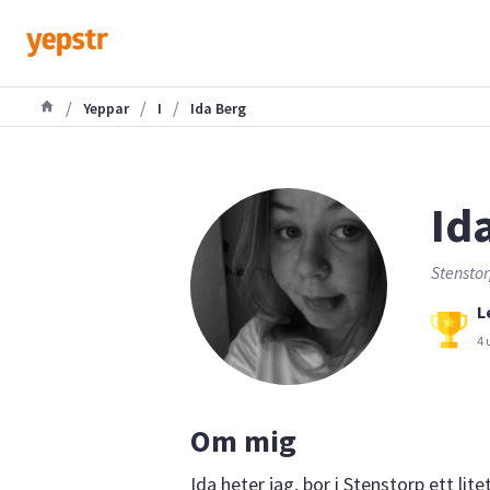
/
/
/
Yeppar
I
Ida Berg
Ida
Stenstor
L
4 
Om mig
Ida heter jag, bor i Stenstorp ett li