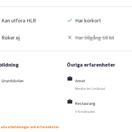
Kan utföra HLR
Har körkort
Röker ej
Har tillgång till bil
bildning
Övriga erfarenheter
Grundskolan
Annat
Mindre än 1 månad
Restaurang
3-6 månader
 alla utbildningar och erfarenheter