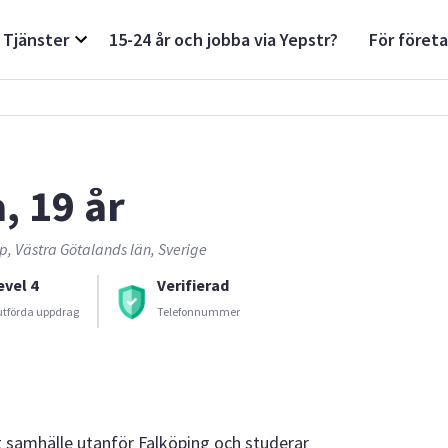
Tjänster
15-24 år och jobba via Yepstr?
För föret
, 19 år
p, Västra Götalands län, Sverige
evel 4
Verifierad
utförda uppdrag
Telefonnummer
tet samhälle utanför Falköping och studerar