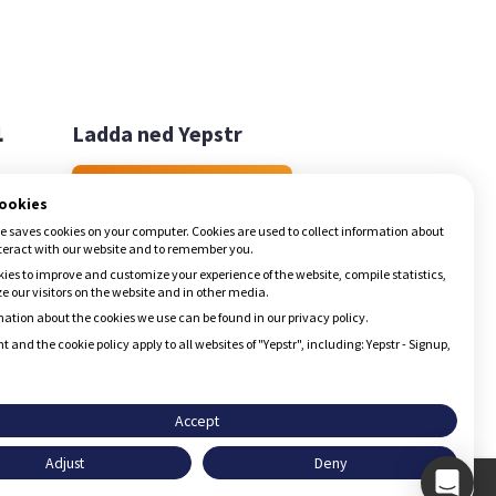

Ladda ned Yepstr
Ladda ned Yepstr
cookies
e saves cookies on your computer. Cookies are used to collect information about
teract with our website and to remember you.
ies to improve and customize your experience of the website, compile statistics,
 our visitors on the website and in other media.
ation about the cookies we use can be found in our privacy policy.
t and the cookie policy apply to all websites of "Yepstr", including: Yepstr - Signup,
Accept
Adjust
Deny
Godkänn