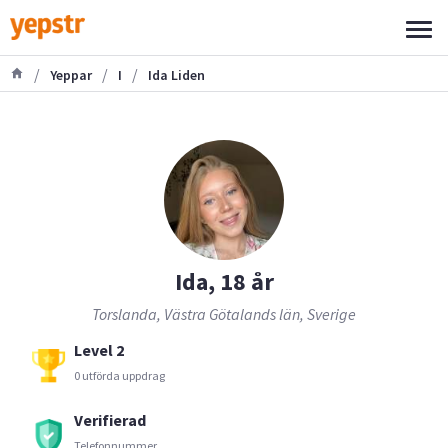
/
/
/
Yeppar
I
Ida Liden
Ida, 18 år
Torslanda, Västra Götalands län, Sverige
Level 2
0 utförda uppdrag
Verifierad
Telefonnummer