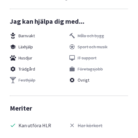
Jag kan hjälpa dig med...
Barnvakt
Måla och bygg
Läxhjälp
Sport och musik
Husdjur
IT support
Trädgård
Företagsjobb
Festhjälp
Övrigt
Meriter
Kan utföra HLR
Har körkort