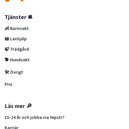
Tjänster 🛎
👶 Barnvakt
📖 Läxhjälp
🍃 Trädgård
🐕 Hundvakt
🛠 Övrigt
Pris
Läs mer 🔎
15-24 år och jobba via Yepstr?
Karriär