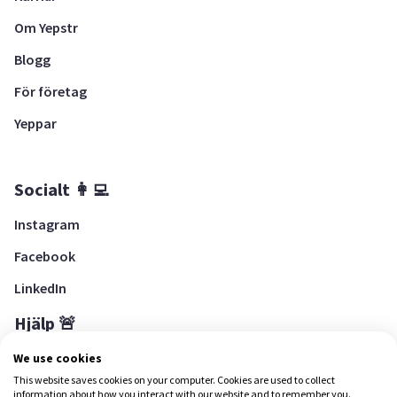
Om Yepstr
Blogg
För företag
Yeppar
Socialt 👩‍💻
Instagram
Facebook
LinkedIn
Hjälp 🚨
Hjälpcenter
We use cookies
This website saves cookies on your computer. Cookies are used to collect
information about how you interact with our website and to remember you.