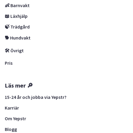
👶 Barnvakt
📖 Läxhjälp
🍃 Trädgård
🐕 Hundvakt
🛠 Övrigt
Pris
Läs mer 🔎
15-24 år och jobba via Yepstr?
Karriär
Om Yepstr
Blogg