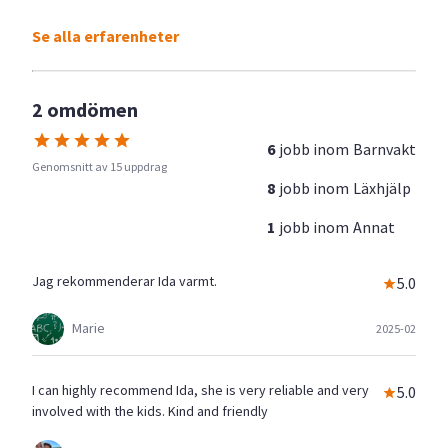
Se alla erfarenheter
2 omdömen
6
jobb inom
Barnvakt
Genomsnitt av 15 uppdrag
8
jobb inom
Läxhjälp
1
jobb inom
Annat
Jag rekommenderar Ida varmt.
5.0
Marie
2025-02
I can highly recommend Ida, she is very reliable and very
5.0
involved with the kids. Kind and friendly