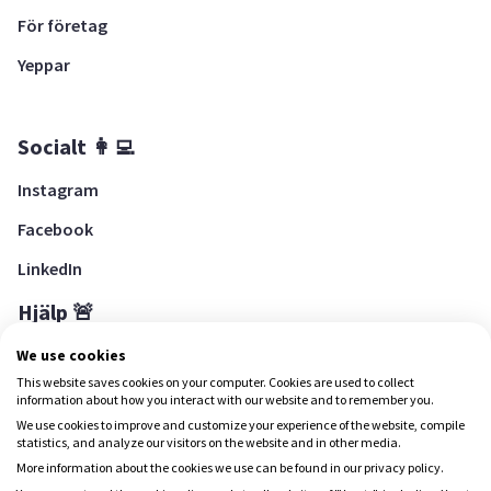
För företag
Yeppar
Socialt 👩‍💻
Instagram
Facebook
LinkedIn
Hjälp 🚨
Hjälpcenter
We use cookies
This website saves cookies on your computer. Cookies are used to collect
information about how you interact with our website and to remember you.
We use cookies to improve and customize your experience of the website, compile
Ladda ned Yepstr
statistics, and analyze our visitors on the website and in other media.
More information about the cookies we use can be found in our privacy policy.