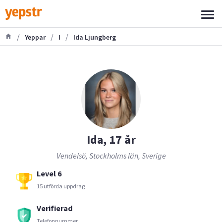
/
/
/
Yeppar
I
Ida Ljungberg
Ida, 17 år
Vendelsö, Stockholms län, Sverige
Level 6
15 utförda uppdrag
Verifierad
Telefonnummer