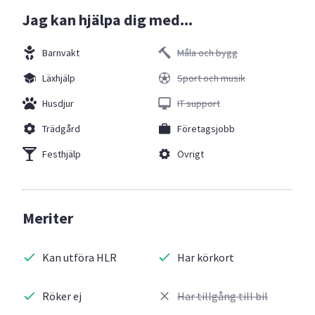
Jag kan hjälpa dig med...
Barnvakt
Måla och bygg
Läxhjälp
Sport och musik
Husdjur
IT support
Trädgård
Företagsjobb
Festhjälp
Övrigt
Meriter
Kan utföra HLR
Har körkort
Röker ej
Har tillgång till bil