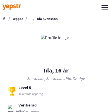
/
/
/
Yeppar
I
Ida Svensson
Ida, 16 år
Stockholm, Stockholms län, Sverige
Level 5
14 utförda uppdrag
Verifierad
Telefonnummer