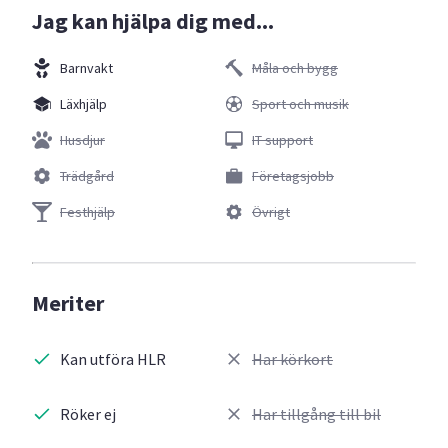
Jag kan hjälpa dig med...
Barnvakt
Måla och bygg
Läxhjälp
Sport och musik
Husdjur
IT support
Trädgård
Företagsjobb
Festhjälp
Övrigt
Meriter
Kan utföra HLR
Har körkort
Röker ej
Har tillgång till bil