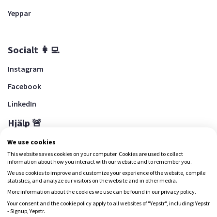
Yeppar
Socialt 👩‍💻
Instagram
Facebook
LinkedIn
Hjälp 🚨
Hjälpcenter
We use cookies
This website saves cookies on your computer. Cookies are used to collect
information about how you interact with our website and to remember you.
We use cookies to improve and customize your experience of the website, compile
Ladda ned Yepstr
statistics, and analyze our visitors on the website and in other media.
More information about the cookies we use can be found in our privacy policy.
Ladda ned Yepstr
Your consent and the cookie policy apply to all websites of "Yepstr", including: Yepstr
- Signup, Yepstr.