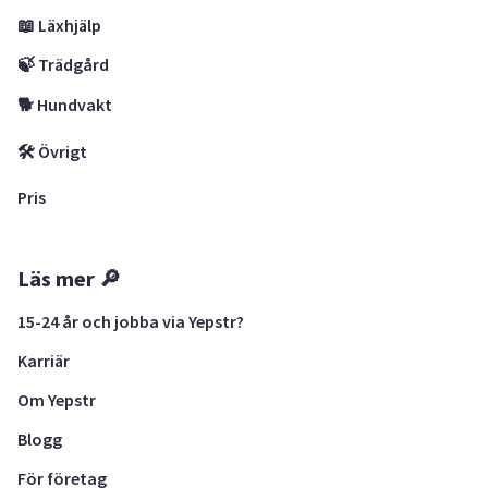
📖 Läxhjälp
🍃 Trädgård
🐕 Hundvakt
🛠 Övrigt
Pris
Läs mer 🔎
15-24 år och jobba via Yepstr?
Karriär
Om Yepstr
Blogg
För företag