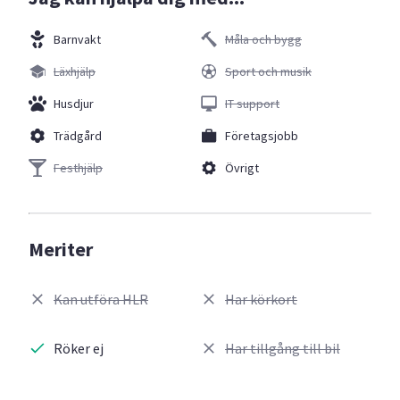
Barnvakt
Måla och bygg
Läxhjälp
Sport och musik
Husdjur
IT support
Trädgård
Företagsjobb
Festhjälp
Övrigt
Meriter
Kan utföra HLR
Har körkort
Röker ej
Har tillgång till bil