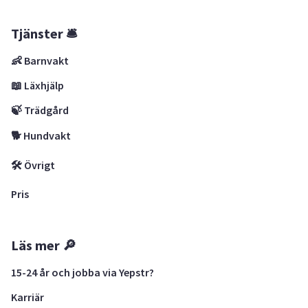
Tjänster 🛎
👶 Barnvakt
📖 Läxhjälp
🍃 Trädgård
🐕 Hundvakt
🛠 Övrigt
Pris
Läs mer 🔎
15-24 år och jobba via Yepstr?
Karriär