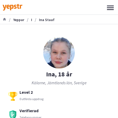
/
/
/
Yeppar
I
Ina Staaf
Ina, 18 år
Kälarne, Jämtlands län, Sverige
Level 2
0 utförda uppdrag
Verifierad
Telefonnummer