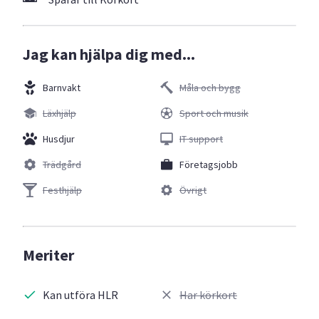
Jag kan hjälpa dig med...
Barnvakt
Måla och bygg
Läxhjälp
Sport och musik
Husdjur
IT support
Trädgård
Företagsjobb
Festhjälp
Övrigt
Meriter
Kan utföra HLR
Har körkort