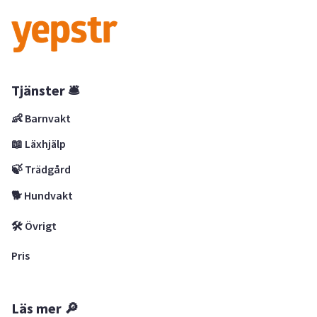
Tjänster 🛎
👶 Barnvakt
📖 Läxhjälp
🍃 Trädgård
🐕 Hundvakt
🛠 Övrigt
Pris
Läs mer 🔎