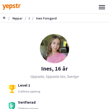
/
/
/
Yeppar
I
Ines Forsgard
Ines, 16 år
Uppsala, Uppsala län, Sverige
Level 1
0 utförda uppdrag
Verifierad
Telefonnummer