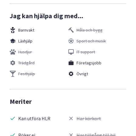
Jag kan hjälpa dig med...
Barnvakt
Måla och bygg
Läxhjälp
Sport och musik
Husdjur
IT support
Trädgård
Företagsjobb
Festhjälp
Övrigt
Meriter
Kan utföra HLR
Har körkort
Röker ej
Har tillgång till bil