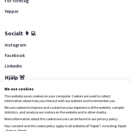
För företag
Yeppar
Socialt 👩‍💻
Instagram
Facebook
LinkedIn
Hjälp 🚨
Hjälpcenter
We use cookies
This website saves cookies on your computer. Cookies are used to collect
information about how you interact with our website and to remember you.
We use cookies to improve and customize your experience of the website, compile
Ladda ned Yepstr
statistics, and analyze our visitors on the website and in other media.
More information about the cookies we use can be found in our privacy policy.
Ladda ned Yepstr
Your consent and the cookie policy apply to all websites of "Yepstr", including: Yepstr
- Signup, Yepstr.