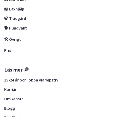
📖 Läxhjälp
🍃 Trädgård
🐕 Hundvakt
🛠 Övrigt
Pris
Läs mer 🔎
15-24 år och jobba via Yepstr?
Karriär
Om Yepstr
Blogg