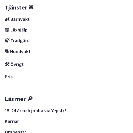
Tjänster 🛎
👶 Barnvakt
📖 Läxhjälp
🍃 Trädgård
🐕 Hundvakt
🛠 Övrigt
Pris
Läs mer 🔎
15-24 år och jobba via Yepstr?
Karriär
Om Yepstr