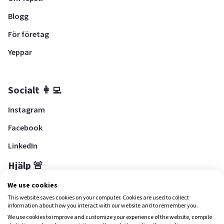
Blogg
För företag
Yeppar
Socialt 👩‍💻
Instagram
Facebook
LinkedIn
Hjälp 🚨
Hjälpcenter
We use cookies
This website saves cookies on your computer. Cookies are used to collect
information about how you interact with our website and to remember you.
We use cookies to improve and customize your experience of the website, compile
Ladda ned Yepstr