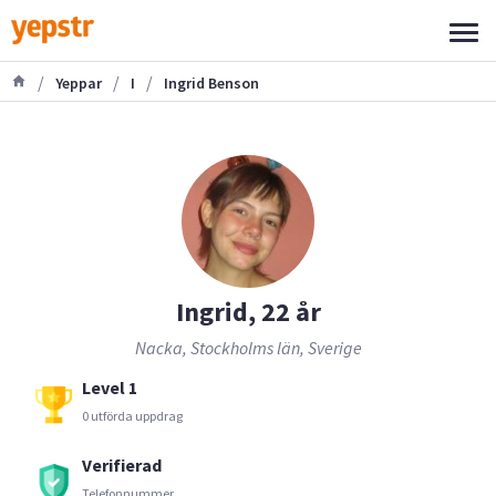
/
/
/
Yeppar
I
Ingrid Benson
Ingrid, 22 år
Nacka, Stockholms län, Sverige
Level 1
0 utförda uppdrag
Verifierad
Telefonnummer