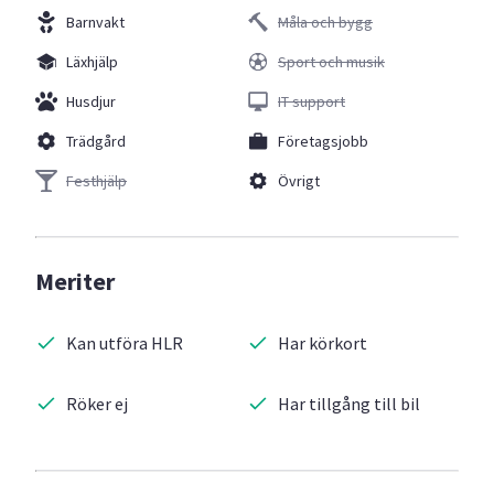
Barnvakt
Måla och bygg
Läxhjälp
Sport och musik
Husdjur
IT support
Trädgård
Företagsjobb
Festhjälp
Övrigt
Meriter
Kan utföra HLR
Har körkort
Röker ej
Har tillgång till bil