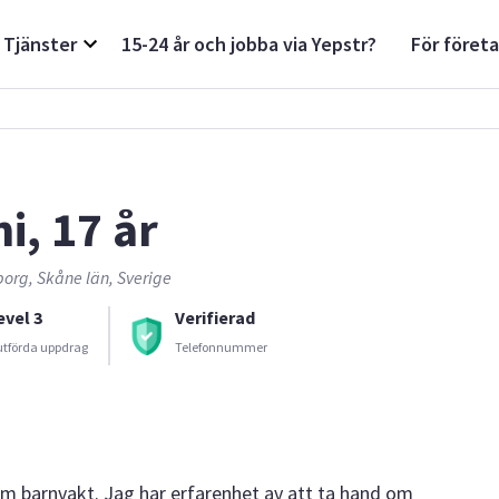
Tjänster
15-24 år och jobba via Yepstr?
För föret
ni, 17 år
org, Skåne län, Sverige
evel 3
Verifierad
utförda uppdrag
Telefonnummer
som barnvakt. Jag har erfarenhet av att ta hand om