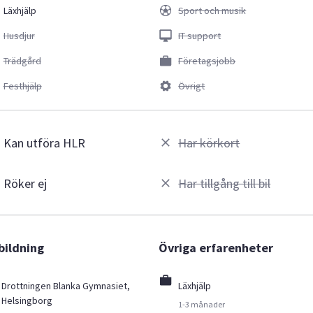
Läxhjälp
Sport och musik
Husdjur
IT support
Trädgård
Företagsjobb
Festhjälp
Övrigt
Kan utföra HLR
Har körkort
Röker ej
Har tillgång till bil
bildning
Övriga erfarenheter
Drottningen Blanka Gymnasiet,
Läxhjälp
Helsingborg
1-3 månader