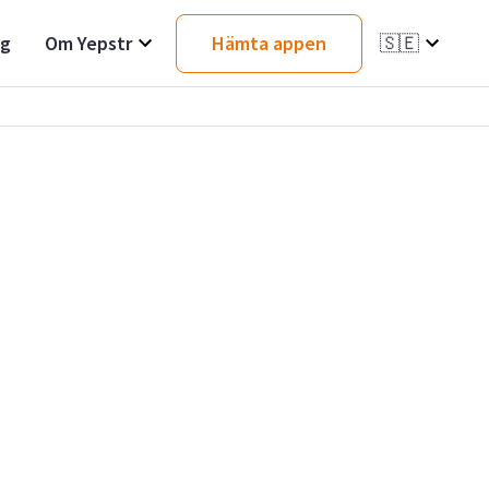
ag
Om Yepstr
Hämta appen
🇸🇪