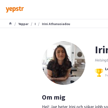
/
/
/
Yeppar
I
Irini Athanasiadou
Iri
Helsingb
L
3 
Om mig
Hej! Jag heter Irini och söker jobb 