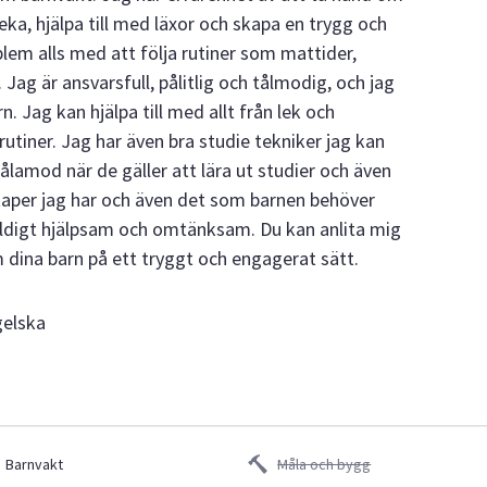
eka, hjälpa till med läxor och skapa en trygg och
oblem alls med att följa rutiner som mattider,
g är ansvarsfull, pålitlig och tålmodig, och jag
. Jag kan hjälpa till med allt från lek och
srutiner. Jag har även bra studie tekniker jag kan
ålamod när de gäller att lära ut studier och även
skaper jag har och även det som barnen behöver
väldigt hjälpsam och omtänksam. Du kan anlita mig
 dina barn på ett tryggt och engagerat sätt.
gelska
Barnvakt
Måla och bygg