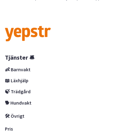
Tjänster 🛎
👶 Barnvakt
📖 Läxhjälp
🍃 Trädgård
🐕 Hundvakt
🛠 Övrigt
Pris