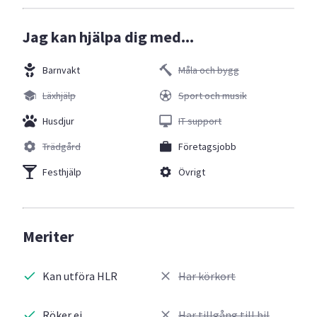
Jag kan hjälpa dig med...
Barnvakt
Måla och bygg
Läxhjälp
Sport och musik
Husdjur
IT support
Trädgård
Företagsjobb
Festhjälp
Övrigt
Meriter
Kan utföra HLR
Har körkort
Röker ej
Har tillgång till bil