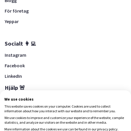
Blogg
För företag
Yeppar
Socialt 👩‍💻
Instagram
Facebook
LinkedIn
Hjälp 🚨
Hjälpcenter
We use cookies
This website saves cookies on your computer. Cookies are used to collect
information about how you interact with our website and to remember you.
We use cookies to improve and customize your experience of the website, compile
Ladda ned Yepstr
statistics, and analyze our visitors on the website and in other media.
More information about the cookies we use can be found in our privacy policy.