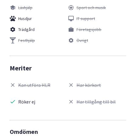
Läxhjälp
Sport och musik
Husdjur
IT support
Trädgård
Företagsjobb
Festhjälp
Övrigt
Meriter
Kan utföra HLR
Har körkort
Röker ej
Har tillgång till bil
Omdömen