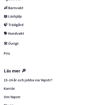
👶 Barnvakt
📖 Läxhjälp
🍃 Trädgård
🐕 Hundvakt
🛠 Övrigt
Pris
Läs mer 🔎
15-24 år och jobba via Yepstr?
Karriär
Om Yepstr