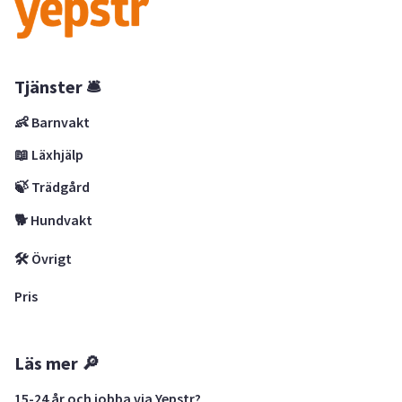
Tjänster 🛎
👶 Barnvakt
📖 Läxhjälp
🍃 Trädgård
🐕 Hundvakt
🛠 Övrigt
Pris
Läs mer 🔎
15-24 år och jobba via Yepstr?