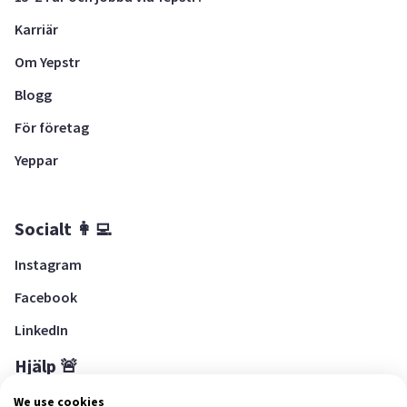
Karriär
Om Yepstr
Blogg
För företag
Yeppar
Socialt 👩‍💻
Instagram
Facebook
LinkedIn
Hjälp 🚨
Hjälpcenter
We use cookies