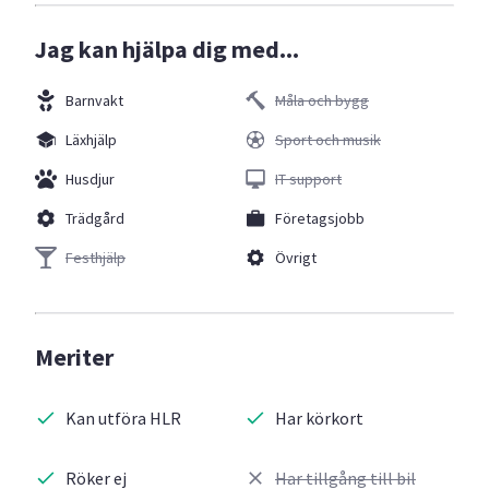
Jag kan hjälpa dig med...
Barnvakt
Måla och bygg
Läxhjälp
Sport och musik
Husdjur
IT support
Trädgård
Företagsjobb
Festhjälp
Övrigt
Meriter
Kan utföra HLR
Har körkort
Röker ej
Har tillgång till bil