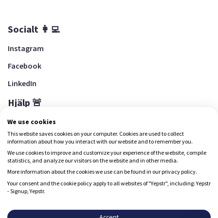
Socialt 👩‍💻
Instagram
Facebook
LinkedIn
Hjälp 🚨
Hjälpcenter
We use cookies
This website saves cookies on your computer. Cookies are used to collect
information about how you interact with our website and to remember you.
We use cookies to improve and customize your experience of the website, compile
Ladda ned Yepstr
statistics, and analyze our visitors on the website and in other media.
More information about the cookies we use can be found in our privacy policy.
Ladda ned Yepstr
Your consent and the cookie policy apply to all websites of "Yepstr", including: Yepstr
- Signup, Yepstr.
Yepstr använder cookies (kakor) för att ge dig en bättre
upplevelse.
Accept