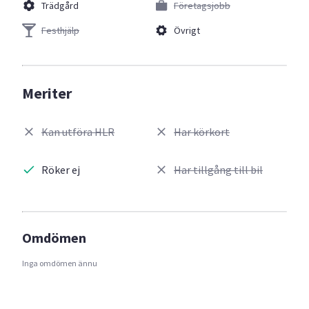
Trädgård
Företagsjobb
Festhjälp
Övrigt
Meriter
Kan utföra HLR
Har körkort
Röker ej
Har tillgång till bil
Omdömen
Inga omdömen ännu