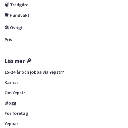
🍃 Trädgård
🐕 Hundvakt
🛠 Övrigt
Pris
Läs mer 🔎
15-24 år och jobba via Yepstr?
Karriär
Om Yepstr
Blogg
För företag
Yeppar