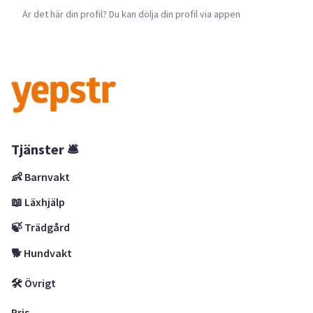
Är det här din profil? Du kan dölja din profil via appen
Tjänster 🛎
👶 Barnvakt
📖 Läxhjälp
🍃 Trädgård
🐕 Hundvakt
🛠 Övrigt
Pris