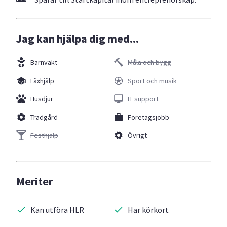
Jag kan hjälpa dig med...
Barnvakt
Måla och bygg
Läxhjälp
Sport och musik
Husdjur
IT support
Trädgård
Företagsjobb
Festhjälp
Övrigt
Meriter
Kan utföra HLR
Har körkort