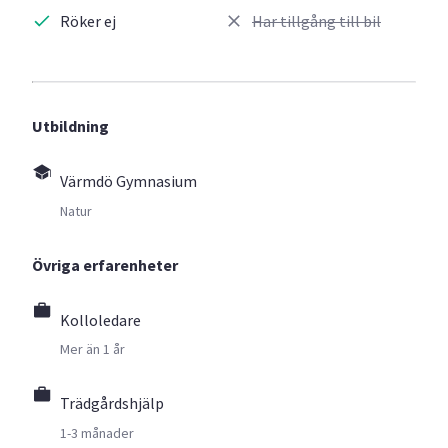
Röker ej
Har tillgång till bil
Utbildning
Värmdö Gymnasium
Natur
Övriga erfarenheter
Kolloledare
Mer än 1 år
Trädgårdshjälp
1-3 månader