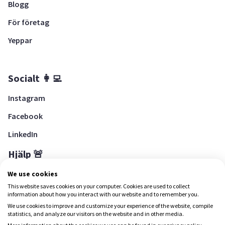
Blogg
För företag
Yeppar
Socialt 👩‍💻
Instagram
Facebook
LinkedIn
Hjälp 🚨
Hjälpcenter
We use cookies
This website saves cookies on your computer. Cookies are used to collect
information about how you interact with our website and to remember you.
We use cookies to improve and customize your experience of the website, compile
Ladda ned Yepstr
statistics, and analyze our visitors on the website and in other media.