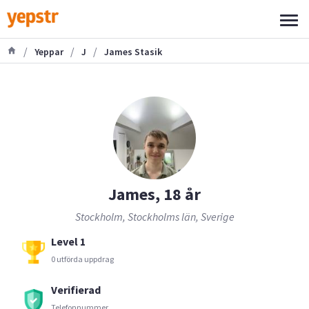
/
/
/
Yeppar
J
James Stasik
James, 18 år
Stockholm, Stockholms län, Sverige
Level 1
0 utförda uppdrag
Verifierad
Telefonnummer