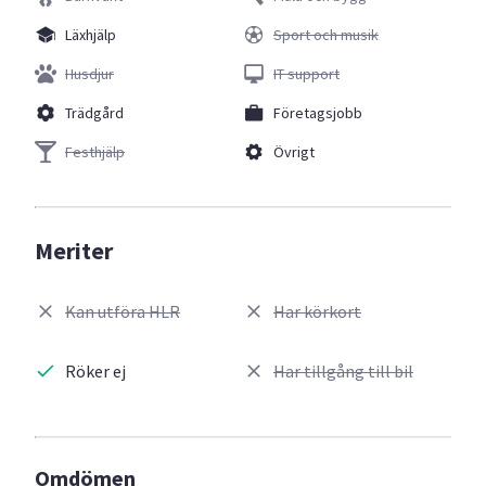
Läxhjälp
Sport och musik
Husdjur
IT support
Trädgård
Företagsjobb
Festhjälp
Övrigt
Meriter
Kan utföra HLR
Har körkort
Röker ej
Har tillgång till bil
Omdömen