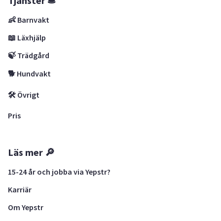
Tjänster 🛎
👶 Barnvakt
📖 Läxhjälp
🍃 Trädgård
🐕 Hundvakt
🛠 Övrigt
Pris
Läs mer 🔎
15-24 år och jobba via Yepstr?
Karriär
Om Yepstr