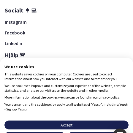
Socialt 👩‍💻
Instagram
Facebook
LinkedIn
Hjälp 🚨
Hjälpcenter
We use cookies
This website saves cookies on your computer. Cookies are used to collect
information about how you interact with our website and to remember you.
We use cookies to improve and customize your experience of the website, compile
Ladda ned Yepstr
statistics, and analyze our visitors on the website and in other media.
More information about the cookies we use can be found in our privacy policy.
Ladda ned Yepstr
Your consent and the cookie policy apply to all websites of "Yepstr", including: Yepstr
- Signup, Yepstr.
Yepstr använder cookies (kakor) för att ge dig en bättre
upplevelse.
Accept
Yepstr AB • Org. 556997-9817 • Skeppsbron 28, 111 30