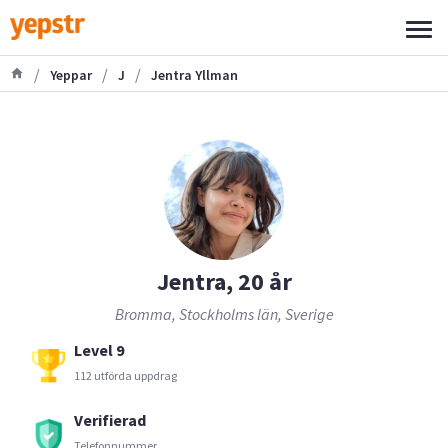
/
/
/
Yeppar
J
Jentra Yllman
Jentra, 20 år
Bromma, Stockholms län, Sverige
Level 9
112 utförda uppdrag
Verifierad
Telefonnummer