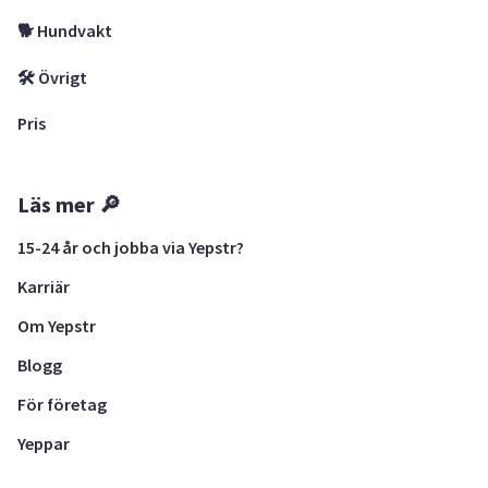
🐕 Hundvakt
🛠 Övrigt
Pris
Läs mer 🔎
15-24 år och jobba via Yepstr?
Karriär
Om Yepstr
Blogg
För företag
Yeppar