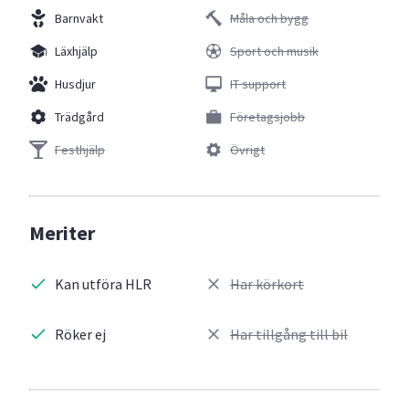
Barnvakt
Måla och bygg
Läxhjälp
Sport och musik
Husdjur
IT support
Trädgård
Företagsjobb
Festhjälp
Övrigt
Meriter
Kan utföra HLR
Har körkort
Röker ej
Har tillgång till bil