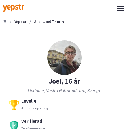
/
/
/
Yeppar
J
Joel Thorin
Joel, 16 år
Lindome, Västra Götalands län, Sverige
Level 4
4 utförda uppdrag
Verifierad
Telefonnummer