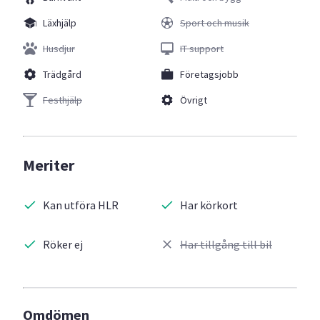
Läxhjälp
Sport och musik
Husdjur
IT support
Trädgård
Företagsjobb
Festhjälp
Övrigt
Meriter
Kan utföra HLR
Har körkort
Röker ej
Har tillgång till bil
Omdömen