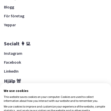
Blogg
För företag
Yeppar
Socialt 👩‍💻
Instagram
Facebook
LinkedIn
Hjälp 🚨
Hjälpcenter
We use cookies
This website saves cookies on your computer. Cookies are used to collect
information about how you interact with our website and to remember you.
We use cookies to improve and customize your experience of the website, compile
Ladda ned Yepstr
statistics, and analyze our visitors on the website and in other media.