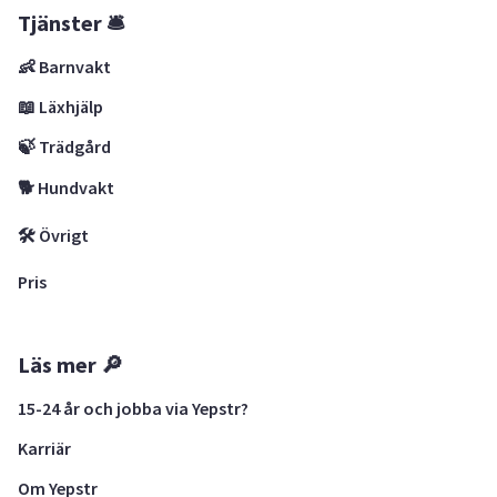
Tjänster 🛎
👶 Barnvakt
📖 Läxhjälp
🍃 Trädgård
🐕 Hundvakt
🛠 Övrigt
Pris
Läs mer 🔎
15-24 år och jobba via Yepstr?
Karriär
Om Yepstr