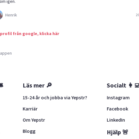
om igen.
Henrik
2
 profil från google, klicka här
a appen
🛎
Läs mer 🔎
Socialt 👩‍
15-24 år och jobba via Yepstr?
Instagram
Karriär
Facebook
Om Yepstr
LinkedIn
Blogg
t
Hjälp 🚨