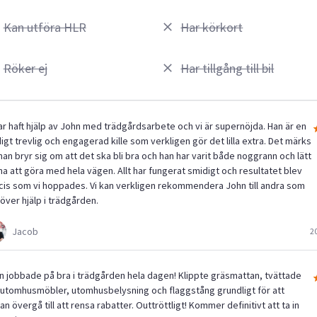
Kan utföra HLR
Har körkort
Röker ej
Har tillgång till bil
har haft hjälp av John med trädgårdsarbete och vi är supernöjda. Han är en
igt trevlig och engagerad kille som verkligen gör det lilla extra. Det märks
han bryr sig om att det ska bli bra och han har varit både noggrann och lätt
 ha att göra med hela vägen. Allt har fungerat smidigt och resultatet blev
cis som vi hoppades. Vi kan verkligen rekommendera John till andra som
över hjälp i trädgården.
Jacob
2
n jobbade på bra i trädgården hela dagen! Klippte gräsmattan, tvättade
a utomhusmöbler, utomhusbelysning och flaggstång grundligt för att
n övergå till att rensa rabatter. Outtröttligt! Kommer definitivt att ta in