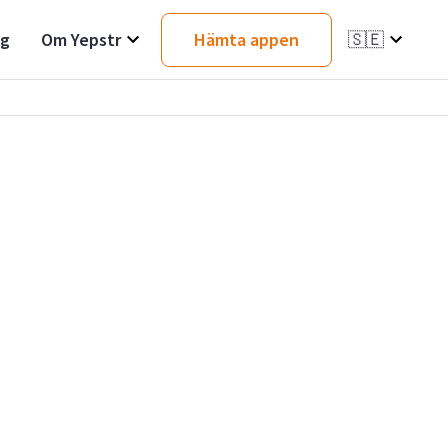
ag
Om Yepstr
Hämta appen
🇸🇪