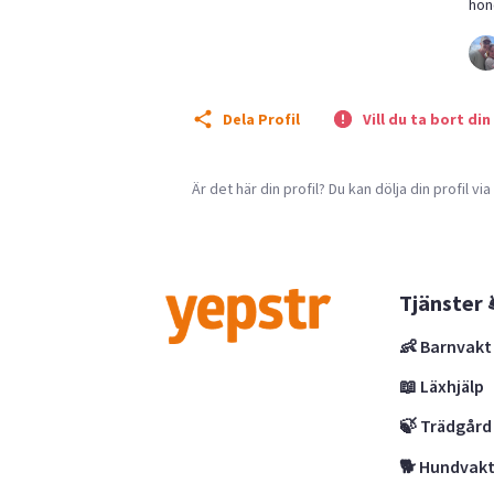
hon
Dela Profil
Vill du ta bort din
Är det här din profil? Du kan dölja din profil vi
Tjänster 
👶 Barnvakt
📖 Läxhjälp
🍃 Trädgård
🐕 Hundvak