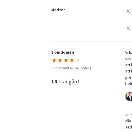
Meriter
2 omdömen
Vi 
väld
att 
Genomsnitt av 14 uppdrag
att
pre
14
Trädgård
beh
Joh
all
seda