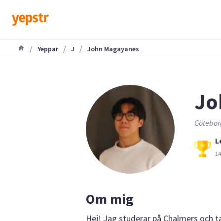
/
/
/
Yeppar
J
John Magayanes
Jo
Göteborg
L
14
Om mig
Hej! Jag studerar på Chalmers och ta