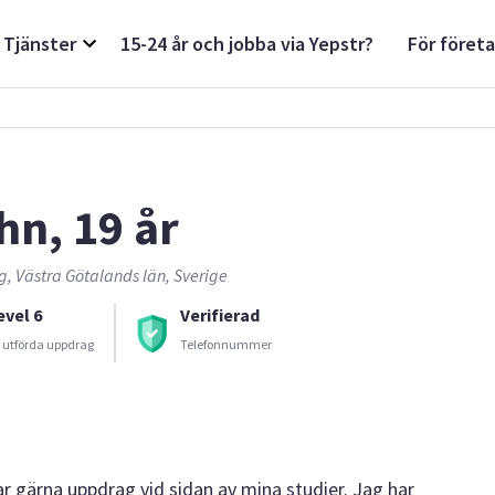
Tjänster
15-24 år och jobba via Yepstr?
För föret
hn, 19 år
, Västra Götalands län, Sverige
evel 6
Verifierad
 utförda uppdrag
Telefonnummer
r gärna uppdrag vid sidan av mina studier. Jag har