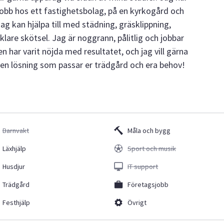
jobb hos ett fastighetsbolag, på en kyrkogård och
ag kan hjälpa till med städning, gräsklippning,
lare skötsel. Jag är noggrann, pålitlig och jobbar
en har varit nöjda med resultatet, och jag vill gärna
vi en lösning som passar er trädgård och era behov!
Barnvakt
Måla och bygg
Läxhjälp
Sport och musik
Husdjur
IT support
Trädgård
Företagsjobb
Festhjälp
Övrigt