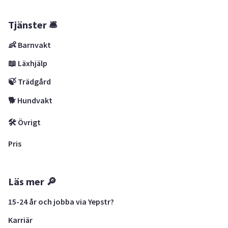
Tjänster 🛎
👶 Barnvakt
📖 Läxhjälp
🍃 Trädgård
🐕 Hundvakt
🛠 Övrigt
Pris
Läs mer 🔎
15-24 år och jobba via Yepstr?
Karriär