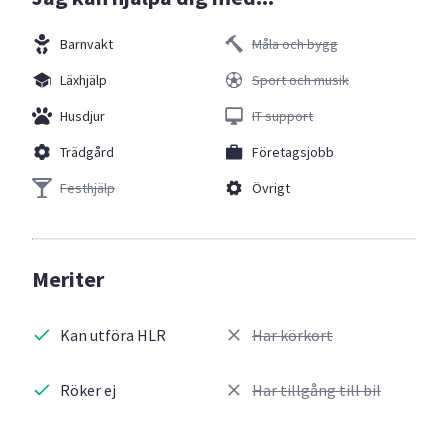
Barnvakt
Måla och bygg
Läxhjälp
Sport och musik
Husdjur
IT support
Trädgård
Företagsjobb
Festhjälp
Övrigt
Meriter
Kan utföra HLR
Har körkort
Röker ej
Har tillgång till bil