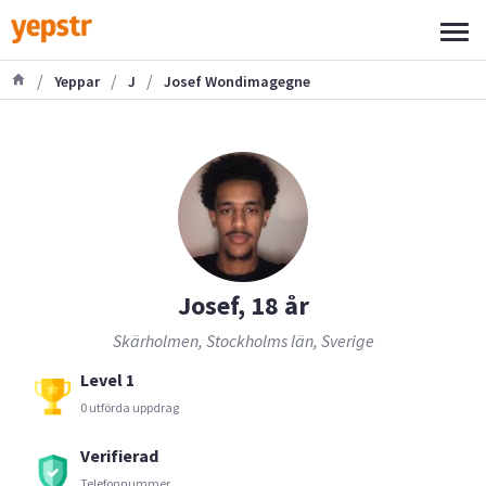
/
/
/
Yeppar
J
Josef Wondimagegne
Josef, 18 år
Skärholmen, Stockholms län, Sverige
Level 1
0 utförda uppdrag
Verifierad
Telefonnummer