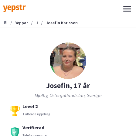
/
/
/
Yeppar
J
Josefin Karlsson
Josefin, 17 år
Mjölby, Östergötlands län, Sverige
Level 2
1 utförda uppdrag
Verifierad
Telefonnummer