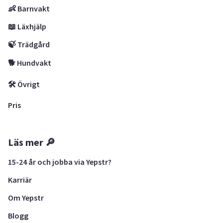
👶 Barnvakt
📖 Läxhjälp
🍃 Trädgård
🐕 Hundvakt
🛠 Övrigt
Pris
Läs mer 🔎
15-24 år och jobba via Yepstr?
Karriär
Om Yepstr
Blogg