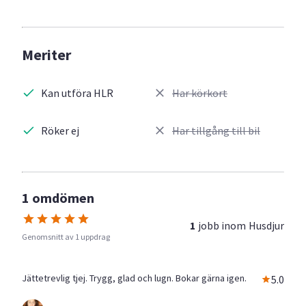
Meriter
Kan utföra HLR
Har körkort
Röker ej
Har tillgång till bil
1 omdömen
1
jobb inom
Husdjur
Genomsnitt av 1 uppdrag
Jättetrevlig tjej. Trygg, glad och lugn. Bokar gärna igen.
5.0