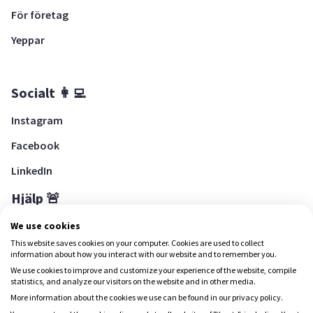
För företag
Yeppar
Socialt 👩‍💻
Instagram
Facebook
LinkedIn
Hjälp 🚨
Hjälpcenter
We use cookies
This website saves cookies on your computer. Cookies are used to collect
information about how you interact with our website and to remember you.
We use cookies to improve and customize your experience of the website, compile
Ladda ned Yepstr
statistics, and analyze our visitors on the website and in other media.
More information about the cookies we use can be found in our privacy policy.