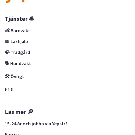
Tjänster 🛎
👶 Barnvakt
📖 Läxhjälp
🍃 Trädgård
🐕 Hundvakt
🛠 Övrigt
Pris
Läs mer 🔎
15-24 år och jobba via Yepstr?
Karriär