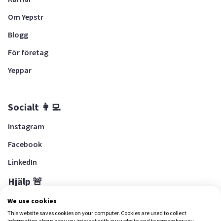
Om Yepstr
Blogg
För företag
Yeppar
Socialt 👩‍💻
Instagram
Facebook
LinkedIn
Hjälp 🚨
Hjälpcenter
We use cookies
This website saves cookies on your computer. Cookies are used to collect
information about how you interact with our website and to remember you.