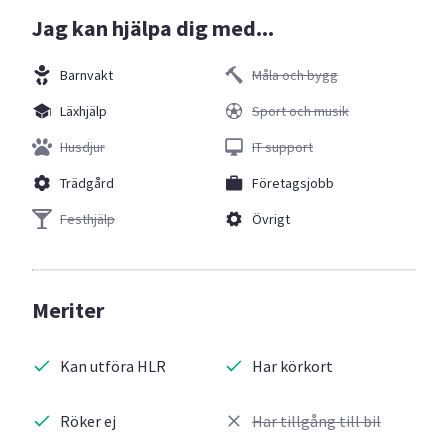
Jag kan hjälpa dig med...
Barnvakt
Måla och bygg
Läxhjälp
Sport och musik
Husdjur
IT support
Trädgård
Företagsjobb
Festhjälp
Övrigt
Meriter
Kan utföra HLR
Har körkort
Röker ej
Har tillgång till bil