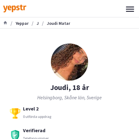
/
/
/
Yeppar
J
Joudi Matar
Joudi, 18 år
Helsingborg, Skåne län, Sverige
Level 2
0 utförda uppdrag
Verifierad
Telefonnummer