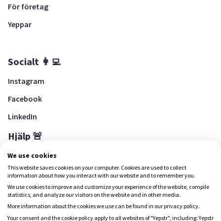
För företag
Yeppar
Socialt 👩‍💻
Instagram
Facebook
LinkedIn
Hjälp 🚨
Hjälpcenter
We use cookies
This website saves cookies on your computer. Cookies are used to collect
information about how you interact with our website and to remember you.
We use cookies to improve and customize your experience of the website, compile
Ladda ned Yepstr
statistics, and analyze our visitors on the website and in other media.
More information about the cookies we use can be found in our privacy policy.
Ladda ned Yepstr
Your consent and the cookie policy apply to all websites of "Yepstr", including: Yepstr