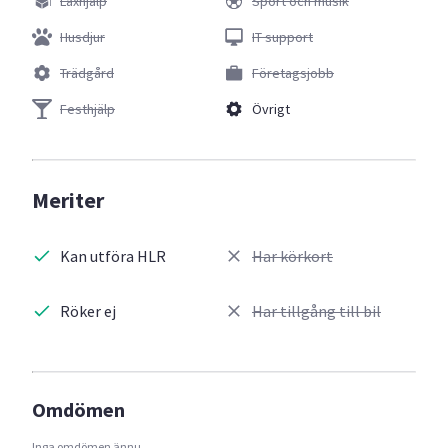
Läxhjälp
Sport och musik
Husdjur
IT support
Trädgård
Företagsjobb
Festhjälp
Övrigt
Meriter
Kan utföra HLR
Har körkort
Röker ej
Har tillgång till bil
Omdömen
Inga omdömen ännu