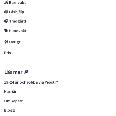
👶 Barnvakt
📖 Läxhjälp
🍃 Trädgård
🐕 Hundvakt
🛠 Övrigt
Pris
Läs mer 🔎
15-24 år och jobba via Yepstr?
Karriär
Om Yepstr
Blogg