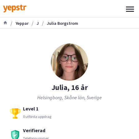
/
/
/
Yeppar
J
Julia Borgstrom
Julia, 16 år
Helsingborg, Skåne län, Sverige
Level 1
0 utförda uppdrag
Verifierad
Telefonnummer