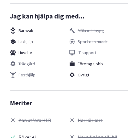
Jag kan hjälpa dig med...
Barnvakt
Måla och bygg
Läxhjälp
Sport och musik
Husdjur
IT support
Trädgård
Företagsjobb
Festhjälp
Övrigt
Meriter
Kan utföra HLR
Har körkort
Röker ej
Har tillgång till bil