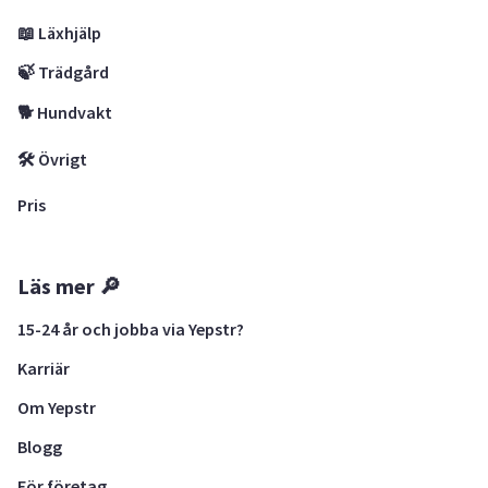
📖 Läxhjälp
🍃 Trädgård
🐕 Hundvakt
🛠 Övrigt
Pris
Läs mer 🔎
15-24 år och jobba via Yepstr?
Karriär
Om Yepstr
Blogg
För företag