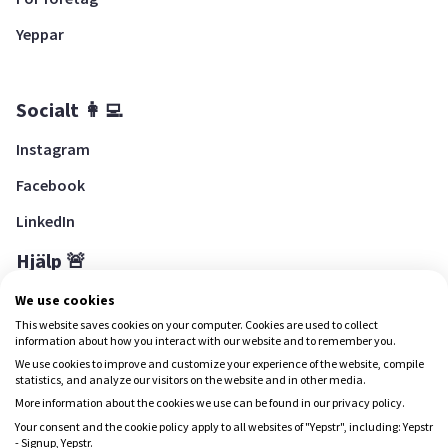
Yeppar
Socialt 👩‍💻
Instagram
Facebook
LinkedIn
Hjälp 🚨
Hjälpcenter
We use cookies
This website saves cookies on your computer. Cookies are used to collect
information about how you interact with our website and to remember you.
We use cookies to improve and customize your experience of the website, compile
Ladda ned Yepstr
statistics, and analyze our visitors on the website and in other media.
More information about the cookies we use can be found in our privacy policy.
Ladda ned Yepstr
Your consent and the cookie policy apply to all websites of "Yepstr", including: Yepstr
- Signup, Yepstr.