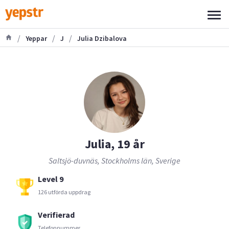
/
/
/
Yeppar
J
Julia Dzibalova
Julia, 19 år
Saltsjö-duvnäs, Stockholms län, Sverige
Level 9
126 utförda uppdrag
Verifierad
Telefonnummer