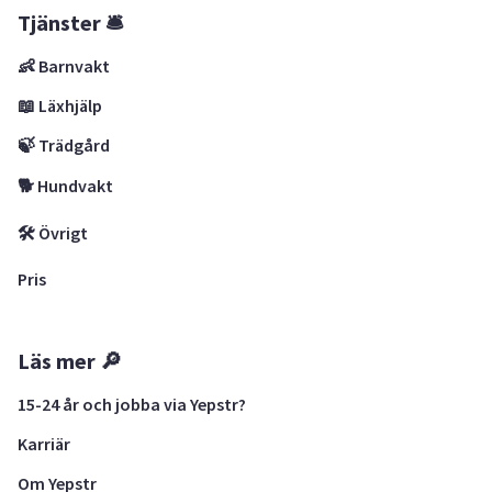
Tjänster 🛎
👶 Barnvakt
📖 Läxhjälp
🍃 Trädgård
🐕 Hundvakt
🛠 Övrigt
Pris
Läs mer 🔎
15-24 år och jobba via Yepstr?
Karriär
Om Yepstr