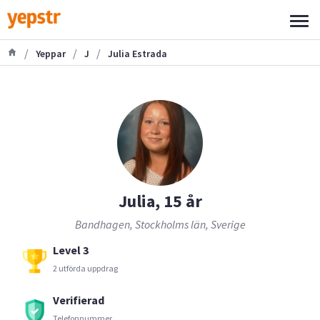
/
/
/
Yeppar
J
Julia Estrada
Julia, 15 år
Bandhagen, Stockholms län, Sverige
Level 3
2 utförda uppdrag
Verifierad
Telefonnummer