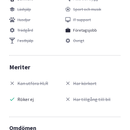
Läxhjälp
Sport och musik
Husdjur
IT support
Trädgård
Företagsjobb
Festhjälp
Övrigt
Meriter
Kan utföra HLR
Har körkort
Röker ej
Har tillgång till bil
Omdömen