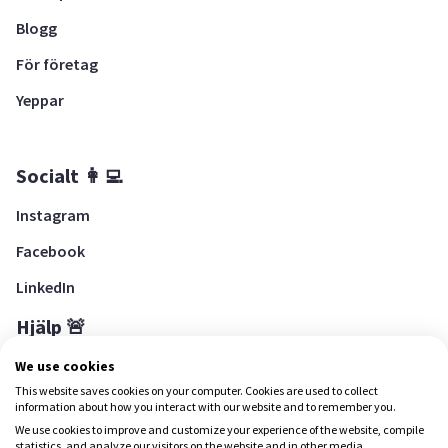
Blogg
För företag
Yeppar
Socialt 👩‍💻
Instagram
Facebook
LinkedIn
Hjälp 🚨
Hjälpcenter
We use cookies
This website saves cookies on your computer. Cookies are used to collect
information about how you interact with our website and to remember you.
We use cookies to improve and customize your experience of the website, compile
Ladda ned Yepstr
statistics, and analyze our visitors on the website and in other media.