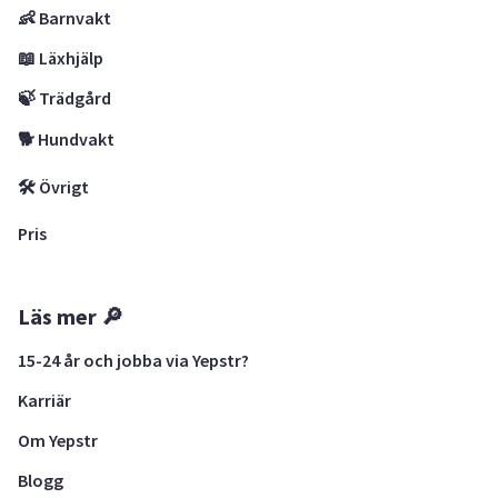
👶 Barnvakt
📖 Läxhjälp
🍃 Trädgård
🐕 Hundvakt
🛠 Övrigt
Pris
Läs mer 🔎
15-24 år och jobba via Yepstr?
Karriär
Om Yepstr
Blogg