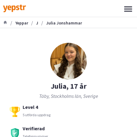
/
/
/
Yeppar
J
Julia Jonshammar
Julia, 17 år
Täby, Stockholms län, Sverige
Level 4
5 utförda uppdrag
Verifierad
Telefonnummer