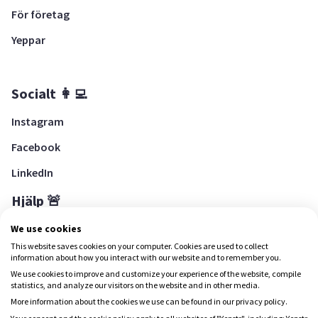
För företag
Yeppar
Socialt 👩‍💻
Instagram
Facebook
LinkedIn
Hjälp 🚨
Hjälpcenter
We use cookies
This website saves cookies on your computer. Cookies are used to collect
information about how you interact with our website and to remember you.
We use cookies to improve and customize your experience of the website, compile
Ladda ned Yepstr
statistics, and analyze our visitors on the website and in other media.
More information about the cookies we use can be found in our privacy policy.