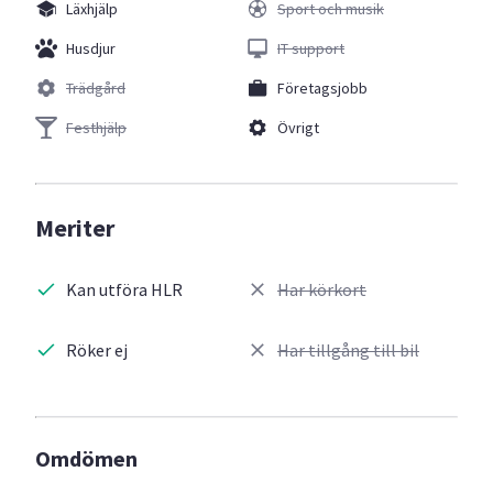
Läxhjälp
Sport och musik
Husdjur
IT support
Trädgård
Företagsjobb
Festhjälp
Övrigt
Meriter
Kan utföra HLR
Har körkort
Röker ej
Har tillgång till bil
Omdömen