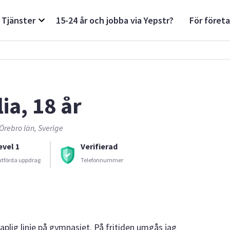
Tjänster
15-24 år och jobba via Yepstr?
För föret
ia, 18 år
Örebro län, Sverige
evel 1
Verifierad
utförda uppdrag
Telefonnummer
aplig linje på gymnasiet. På fritiden umgås jag