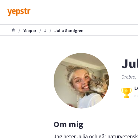
/
/
/
Yeppar
J
Julia Sandgren
Jul
Örebro, 
L
0 
Om mig
Jag heter Julia och går naturvetensk