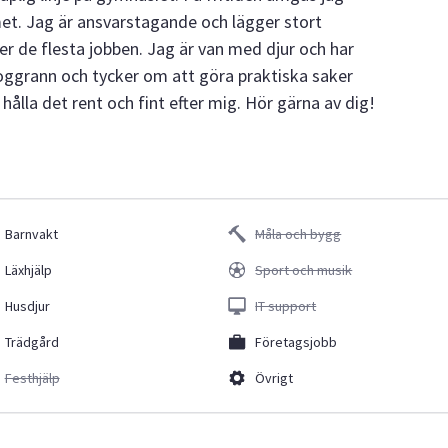
met. Jag är ansvarstagande och lägger stort
r de flesta jobben. Jag är van med djur och har
ggrann och tycker om att göra praktiska saker
lla det rent och fint efter mig. Hör gärna av dig!
Barnvakt
Måla och bygg
Läxhjälp
Sport och musik
Husdjur
IT support
Trädgård
Företagsjobb
Festhjälp
Övrigt