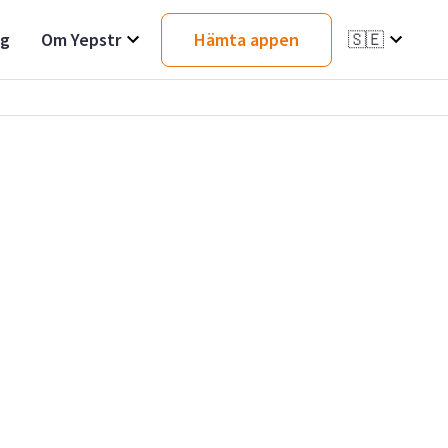
ag
Om Yepstr
Hämta appen
🇸🇪