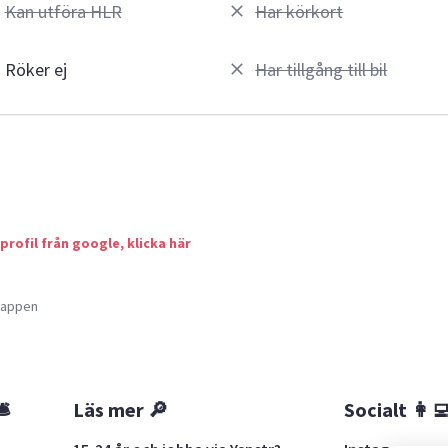
Kan utföra HLR
Har körkort
Röker ej
Har tillgång till bil
 profil från google, klicka här
a appen
🛎
Läs mer 🔎
Socialt 👩‍