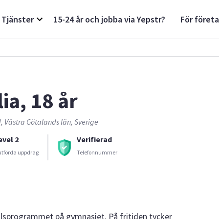
Tjänster
15-24 år och jobba via Yepstr?
För föret
ia, 18 år
, Västra Götalands län, Sverige
evel 2
Verifierad
utförda uppdrag
Telefonnummer
ällsprogrammet på gymnasiet. På fritiden tycker