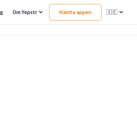
ag
Om Yepstr
Hämta appen
🇸🇪