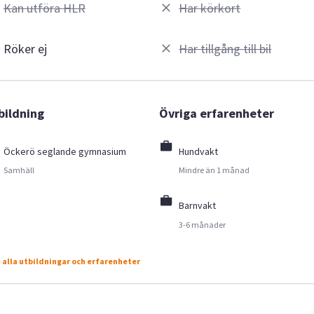
Kan utföra HLR
Har körkort
Röker ej
Har tillgång till bil
bildning
Övriga erfarenheter
Öckerö seglande gymnasium
Hundvakt
Samhäll
Mindre än 1 månad
Barnvakt
3-6 månader
 alla utbildningar och erfarenheter