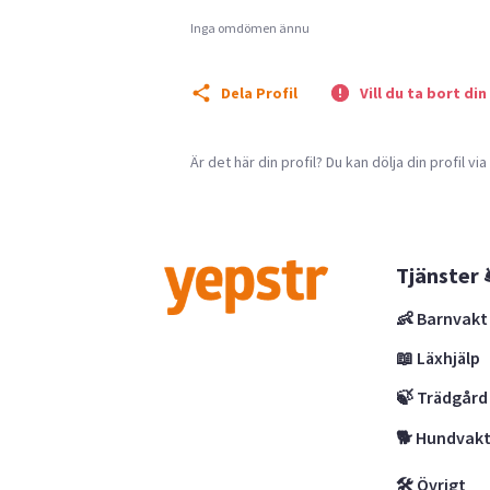
Inga omdömen ännu
Dela Profil
Vill du ta bort din
Är det här din profil? Du kan dölja din profil vi
Tjänster 
👶 Barnvakt
📖 Läxhjälp
🍃 Trädgård
🐕 Hundvak
🛠 Övrigt