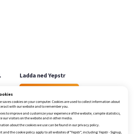

Ladda ned Yepstr
Ladda ned Yepstr
cookies
e saves cookies on your computer. Cookies are used to collect information about
teract with our website and to remember you.
ies to improve and customize your experience of the website, compile statistics,
 our visitors on the website and in other media.
ation about the cookies we use can be found in our privacy policy.
t and the cookie policy apply to all websites of "Yepstr", including: Yepstr - Signup,