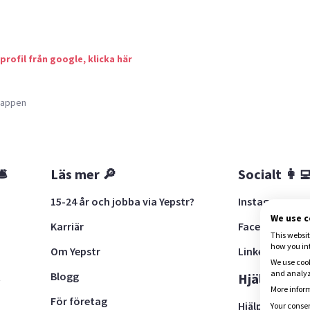
 profil från google, klicka här
a appen
🛎
Läs mer 🔎
Socialt 👩‍
15-24 år och jobba via Yepstr?
Instagram
We use 
Karriär
Facebook
This websit
how you in
Om Yepstr
LinkedIn
We use cook
and analyze
Blogg
t
Hjälp 🚨
More inform
För företag
Hjälpcenter
Your consen