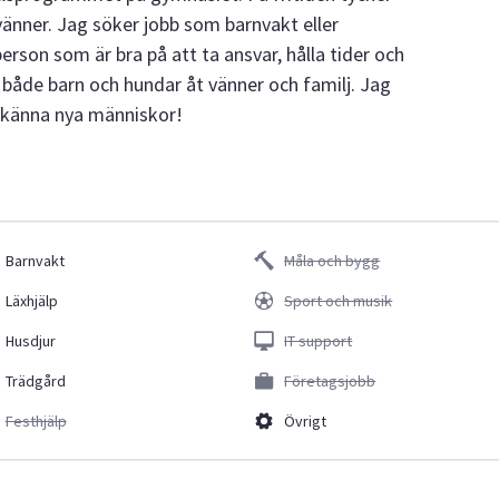
ner. Jag söker jobb som barnvakt eller
person som är bra på att ta ansvar, hålla tider och
 både barn och hundar åt vänner och familj. Jag
ra känna nya människor!
Barnvakt
Måla och bygg
Läxhjälp
Sport och musik
Husdjur
IT support
Trädgård
Företagsjobb
Festhjälp
Övrigt