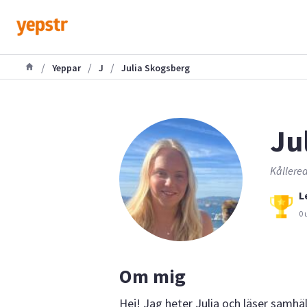
/
/
/
Yeppar
J
Julia Skogsberg
Jul
Kållered
L
0 
Om mig
Hej! Jag heter Julia och läser samh