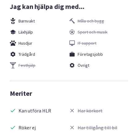
Jag kan hjälpa dig med...
Barnvakt
Måla och bygg
Läxhjälp
Sport och musik
Husdjur
IT support
Trädgård
Företagsjobb
Festhjälp
Övrigt
Meriter
Kan utföra HLR
Har körkort
Röker ej
Har tillgång till bil