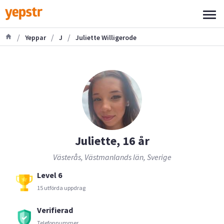
/
/
/
Yeppar
J
Juliette Willigerode
Juliette, 16 år
Västerås, Västmanlands län, Sverige
Level 6
15 utförda uppdrag
Verifierad
Telefonnummer