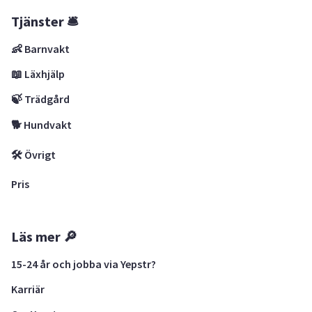
Tjänster 🛎
👶 Barnvakt
📖 Läxhjälp
🍃 Trädgård
🐕 Hundvakt
🛠 Övrigt
Pris
Läs mer 🔎
15-24 år och jobba via Yepstr?
Karriär