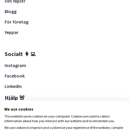
Om Yepstr
Blogg
För företag
Yeppar
Socialt 👩‍💻
Instagram
Facebook
LinkedIn
Hjälp 🚨
Hjälpcenter
We use cookies
This website saves cookies on your computer. Cookies are used to collect
information about how you interact with our website and to remember you.
We use cookies to improve and customize your experience of the website, compile