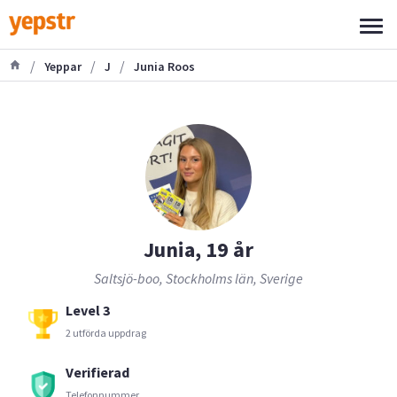
/
/
/
Yeppar
J
Junia Roos
Junia, 19 år
Saltsjö-boo, Stockholms län, Sverige
Level 3
2 utförda uppdrag
Verifierad
Telefonnummer