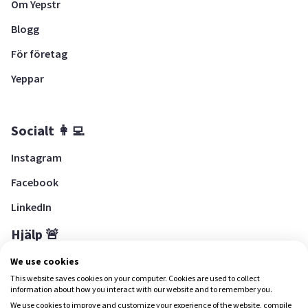
Om Yepstr
Blogg
För företag
Yeppar
Socialt 👩‍💻
Instagram
Facebook
LinkedIn
Hjälp 🚨
Hjälpcenter
We use cookies
This website saves cookies on your computer. Cookies are used to collect
information about how you interact with our website and to remember you.
We use cookies to improve and customize your experience of the website, compile