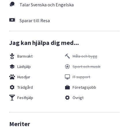
Talar Svenska och Engelska
Sparar till Resa
Jag kan hjälpa dig med...
Barnvakt
Måla och bygg
Läxhjälp
Sport och musik
Husdjur
IT support
Trädgård
Företagsjobb
Festhjälp
Övrigt
Meriter