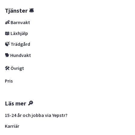
Tjänster 🛎
👶 Barnvakt
📖 Läxhjälp
🍃 Trädgård
🐕 Hundvakt
🛠 Övrigt
Pris
Läs mer 🔎
15-24 år och jobba via Yepstr?
Karriär