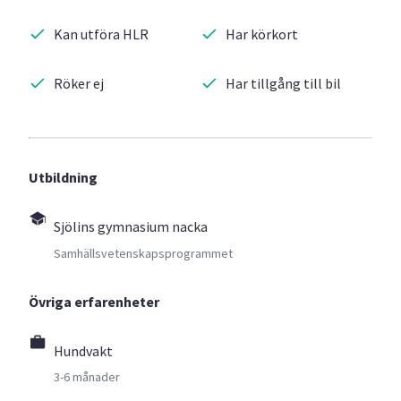
Kan utföra HLR
Har körkort
Röker ej
Har tillgång till bil
Utbildning
Sjölins gymnasium nacka
Samhällsvetenskapsprogrammet
Övriga erfarenheter
Hundvakt
3-6 månader