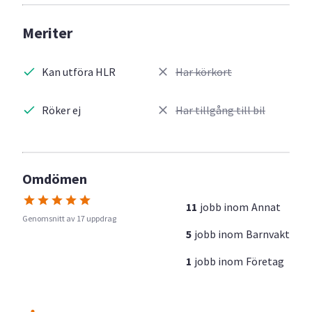
Meriter
Kan utföra HLR
Har körkort
Röker ej
Har tillgång till bil
Omdömen
11
jobb inom
Annat
Genomsnitt av 17 uppdrag
5
jobb inom
Barnvakt
1
jobb inom
Företag