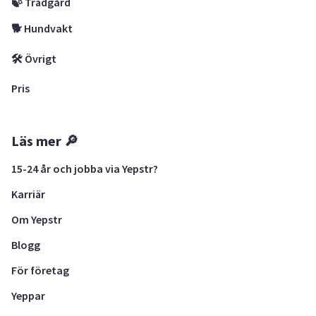
🍃 Trädgård
🐕 Hundvakt
🛠 Övrigt
Pris
Läs mer 🔎
15-24 år och jobba via Yepstr?
Karriär
Om Yepstr
Blogg
För företag
Yeppar