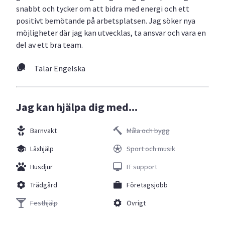
snabbt och tycker om att bidra med energi och ett
positivt bemötande på arbetsplatsen. Jag söker nya
möjligheter där jag kan utvecklas, ta ansvar och vara en
del av ett bra team.
Talar Engelska
Jag kan hjälpa dig med...
Barnvakt
Måla och bygg
Läxhjälp
Sport och musik
Husdjur
IT support
Trädgård
Företagsjobb
Festhjälp
Övrigt