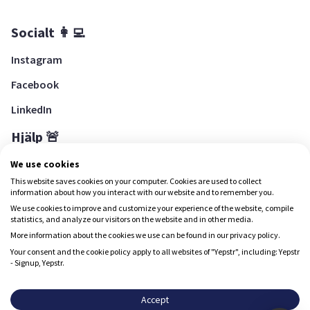
Socialt 👩‍💻
Instagram
Facebook
LinkedIn
Hjälp 🚨
Hjälpcenter
We use cookies
This website saves cookies on your computer. Cookies are used to collect
information about how you interact with our website and to remember you.
We use cookies to improve and customize your experience of the website, compile
Ladda ned Yepstr
statistics, and analyze our visitors on the website and in other media.
More information about the cookies we use can be found in our privacy policy.
Ladda ned Yepstr
Your consent and the cookie policy apply to all websites of "Yepstr", including: Yepstr
- Signup, Yepstr.
Yepstr använder cookies (kakor) för att ge dig en bättre
upplevelse.
Accept