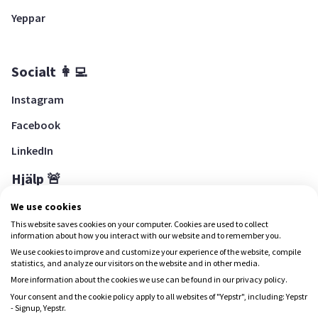
Yeppar
Socialt 👩‍💻
Instagram
Facebook
LinkedIn
Hjälp 🚨
Hjälpcenter
We use cookies
This website saves cookies on your computer. Cookies are used to collect
information about how you interact with our website and to remember you.
We use cookies to improve and customize your experience of the website, compile
Ladda ned Yepstr
statistics, and analyze our visitors on the website and in other media.
More information about the cookies we use can be found in our privacy policy.
Ladda ned Yepstr
Your consent and the cookie policy apply to all websites of "Yepstr", including: Yepstr
- Signup, Yepstr.