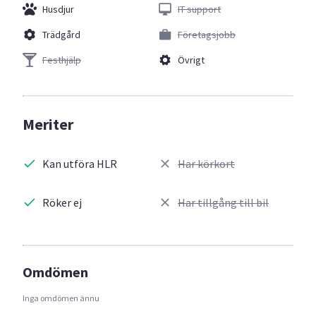
Husdjur
IT support
Trädgård
Företagsjobb
Festhjälp
Övrigt
Meriter
Kan utföra HLR
Har körkort
Röker ej
Har tillgång till bil
Omdömen
Inga omdömen ännu