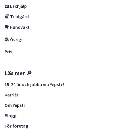
📖 Läxhjälp
🍃 Trädgård
🐕 Hundvakt
🛠 Övrigt
Pris
Läs mer 🔎
15-24 år och jobba via Yepstr?
Karriär
Om Yepstr
Blogg
För företag